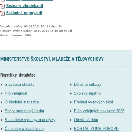
Seznam_zkratek.pdf
Zakladni_pojmy.pdf
Vytvoření složky: 06.09.2011 10:11 Urban Jiří
Poslední změna složky: 10.10.2013 15:45 Urban Jiří
Počet zobrazení: 2692
MINISTERSTVO ŠKOLSTVÍ, MLÁDEŽE A TĚLOVÝCHOVY
Rejstříky, databáze
Statistika školství
Důležité odkazy
Pro veřejnost
Školský rejstřík
O školské statistice
Přehled vysokých škol
Sběry statistických dat
Plán veřejných zakázek 2026
Statistické výstupy a analýzy
Otevřená data
Číselníky a klasifikace
PORTÁL YOUR EUROPE