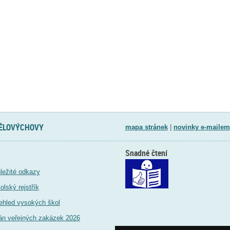
TĚLOVÝCHOVY
mapa stránek
|
novinky e-mailem
Snadné čtení
ležité odkazy
olský rejstřík
ehled vysokých škol
án veřejných zakázek 2026