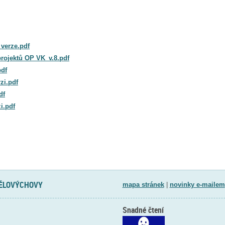
 verze.pdf
projektů OP VK_v.8.pdf
pdf
zi.pdf
df
i.pdf
TĚLOVÝCHOVY
mapa stránek
|
novinky e-mailem
Snadné čtení