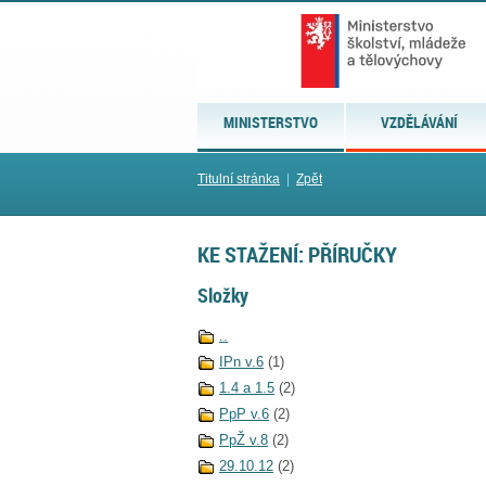
MINISTERSTVO
VZDĚLÁVÁNÍ
Titulní stránka
|
Zpět
KE STAŽENÍ: PŘÍRUČKY
Složky
..
IPn v.6
(1)
1.4 a 1.5
(2)
PpP v.6
(2)
PpŽ v.8
(2)
29.10.12
(2)