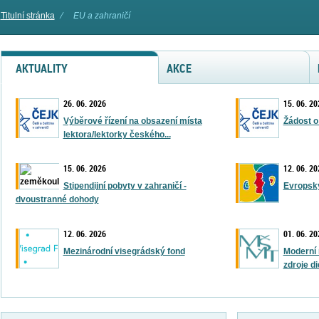
Titulní stránka
⁄
EU a zahraničí
AKTUALITY
AKCE
26. 06. 2026
15. 06. 20
Výběrové řízení na obsazení místa
Žádost o
lektora/lektorky českého...
15. 06. 2026
12. 06. 20
Stipendijní pobyty v zahraničí -
Evropský
dvoustranné dohody
12. 06. 2026
01. 06. 20
Mezinárodní visegrádský fond
Moderní 
zdroje d