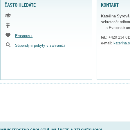
ČASTO HLEDÁTE
KONTAKT
Kateřina Syrová
sekretariát o
a Evropské un
Erasmus+
tel.: +420 234 81
e-mail:
katerina
Stipendijní pobyty v zahraničí