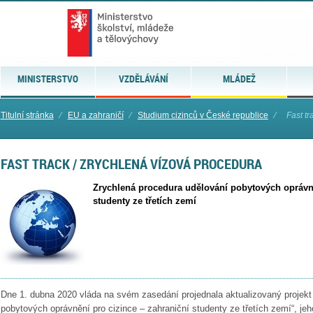
MINISTERSTVO
VZDĚLÁVÁNÍ
MLÁDEŽ
Titulní stránka
⁄
EU a zahraničí
⁄
Studium cizinců v České republice
⁄
Fast tr
FAST TRACK / ZRYCHLENÁ VÍZOVÁ PROCEDURA
Zrychlená procedura udělování pobytových oprávně
studenty ze třetích zemí
Dne 1. dubna 2020 vláda na svém zasedání projednala aktualizovaný projekt
pobytových oprávnění pro cizince – zahraniční studenty ze třetích zemí“, jeh