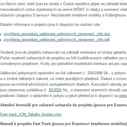
ze třetích zemí, kteří jsou ke studiu v České republice přijati na základě bilat
mezinárodních smluv (sjednaných na úrovni MŠMT či vlády) a usnesení vlády.
účastníci programu Erasmus+ Mezinárodní kreditové mobility a Fulbrightova
Detailní informace o projektu jsou k dispozici ke stažení zde:
zrychlena_procedura_udelovani_pobytovych_opravneni _info.doc
;
zrychlena_procedura_udelovani_pobytovych_opravneni _info.pdf
.
Studenti jsou do projektu zařazováni na základě nominace ze strany garanta p
Počet studentů zařazených do projektu se řídí kvalifikovaným odhadem pro je
schválených projektem. Kvóty pro jednotlivé hostitelské instituce ani pro z
Udělování pobytových oprávnění se řídí zákonem č. 326/1999 Sb., o pobytu 
a o změně některých zákonů, ve znění pozdějších předpisů. Žádost o vízum 
pouze na místně příslušných zastupitelských úřadech. Konzulární obvody jed
jsou stanoveny vyhláškou č.
35/2020
Sb., o stanovení územních obvodů zast
podávání žádostí o oprávnění k pobytu a jejich přehled je k dispozici na
webo
Aktuální formulář pro zařazení uchazeče do projektu (pouze pro Erasmu
Fast track_ICM_Tabulky školám.xlsx
Manuál k projektu Fast Track (pouze pro Erasmus+ kreditovou mobilitu