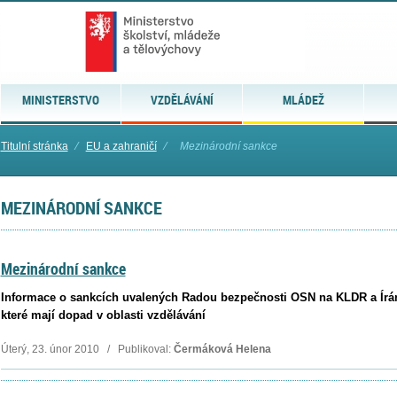
MINISTERSTVO
VZDĚLÁVÁNÍ
MLÁDEŽ
Titulní stránka
⁄
EU a zahraničí
⁄
Mezinárodní sankce
MEZINÁRODNÍ SANKCE
Mezinárodní sankce
Informace o sankcích uvalených Radou bezpečnosti OSN na KLDR a Írá
které mají dopad v oblasti vzdělávání
Úterý, 23. únor 2010 / Publikoval:
Čermáková Helena