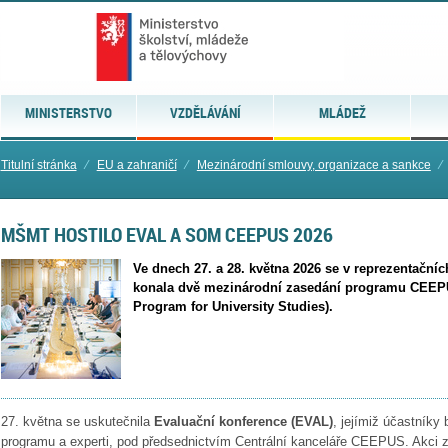
MINISTERSTVO
VZDĚLÁVÁNÍ
MLÁDEŽ
Titulní stránka
⁄
EU a zahraničí
⁄
Mezinárodní smlouvy, organizace a sankce
⁄
MŠMT HOSTILO EVAL A SOM CEEPUS 2026
Ve dnech 27. a 28. května 2026 se v reprezentačn
konala dvě mezinárodní zasedání programu CEEP
Program for University Studies).
27. května se uskutečnila
Evaluační konference (EVAL)
, jejímiž účastníky 
programu a experti, pod předsednictvím Centrální kanceláře CEEPUS. Akci 