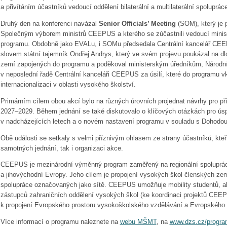
a přivítáním účastníků vedoucí oddělení bilaterální a multilaterální spoluprá
Druhý den na konferenci navázal
Senior Officials’ Meeting
(SOM), který je 
Společným výborem ministrů CEEPUS a kterého se zúčastnili vedoucí minist
programu. Obdobně jako EVALu, i SOMu předsedala Centrální kancelář CEE
slovem státní tajemník Ondřej Andrys, který ve svém projevu poukázal na dlo
zemí zapojených do programu a poděkoval ministerským úředníkům, Národ
v neposlední řadě Centrální kanceláři CEEPUS za úsilí, které do programu vkl
internacionalizaci v oblasti vysokého školství.
Primárním cílem obou akcí bylo na různých úrovních projednat návrhy pro př
2027–2029. Během jednání se také diskutovalo o klíčových otázkách pro ú
v nadcházejících letech a o novém nastavení programu v souladu s Dohod
Obě události se setkaly s velmi příznivým ohlasem ze strany účastníků, kteř
samotných jednání, tak i organizaci akce.
CEEPUS je mezinárodní výměnný program zaměřený na regionální spoluprác
a jihovýchodní Evropy. Jeho cílem je propojení vysokých škol členských zem
spolupráce označovaných jako sítě. CEEPUS umožňuje mobility studentů, a
zástupců zahraničních oddělení vysokých škol (ke koordinaci projektů CEEP
k propojení Evropského prostoru vysokoškolského vzdělávání a Evropského
Více informací o programu naleznete na
webu MŠMT
, na
www.dzs.cz/progra