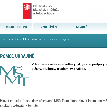
MINISTERSTVO
VZDĚLÁVÁNÍ
MLÁDEŽ
Titulní stránka
⁄
EU a zahraničí
⁄
Pomoc Ukrajině
POMOC UKRAJINĚ
V této sekci naleznete odkazy týkající se podpory 
a žáky, studenty, akademiky a vědce.
Hlavní metodické materiály připravené MŠMT pro školy, hlavní informace 
školách, aktuality k tématu.