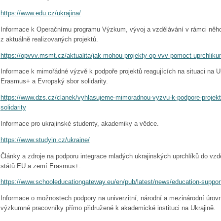
https://www.edu.cz/ukrajina/
Informace k Operačnímu programu Výzkum, vývoj a vzdělávání v rámci něhož
z aktuálně realizovaných projektů.
https://opvvv.msmt.cz/aktualita/jak-mohou-projekty-op-vvv-pomoct-uprchliku
Informace k mimořádné výzvě k podpoře projektů reagujících na situaci na U
Erasmus+ a Evropský sbor solidarity.
https://www.dzs.cz/clanek/vyhlasujeme-mimoradnou-vyzvu-k-podpore-projek
solidarity
Informace pro ukrajinské studenty, akademiky a vědce.
https://www.studyin.cz/ukraine/
Články a zdroje na podporu integrace mladých ukrajinských uprchlíků do vz
států EU a zemí Erasmus+.
https://www.schooleducationgateway.eu/en/pub/latest/news/education-suppor
Informace o možnostech podpory na univerzitní, národní a mezinárodní úrovn
výzkumné pracovníky přímo přidružené k akademické instituci na Ukrajině.