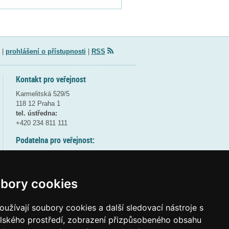
|
prohlášení o přístupnosti
|
RSS
Kontakt pro veřejnost
Karmelitská 529/5
118 12 Praha 1
tel. ústředna:
+420 234 811 111
Podatelna pro veřejnost:
pondělí a středa - 7:30-17:00
úterý a čtvrtek - 7:30-15:30
pátek - 7:30-14:00
bory cookies
8:30 - 9:30 - bezpečnostní přestávka
(více informací
ZDE
)
užívají soubory cookies a další sledovací nástroje s
elského prostředí, zobrazení přizpůsobeného obsahu
Elektronická podatelna: