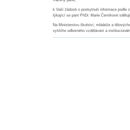
k Vaší žádosti o poskytnutí informace podle
týkající se paní PhDr. Marie Černíkové sděluji
Na Ministerstvu školství, mládeže a tělových
vyššího odborného vzdělávání a institucionál