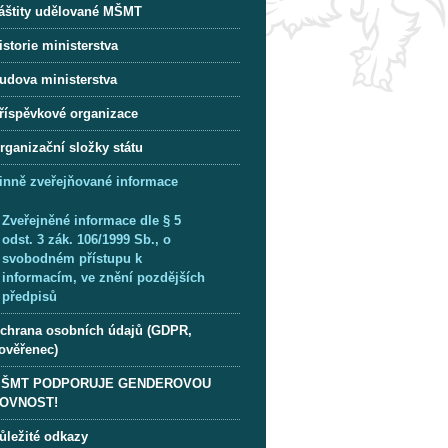
áštity udělované MŠMT
istorie ministerstva
udova ministerstva
říspěvkové organizace
rganizační složky státu
inně zveřejňované informace
Zveřejněné informace dle § 5
odst. 3 zák. 106/1999 Sb., o
svobodném přístupu k
informacím, ve znění pozdějších
předpisů
chrana osobních údajů (GDPR,
ověřenec)
ŠMT PODPORUJE GENDEROVOU
OVNOST!
ůležité odkazy