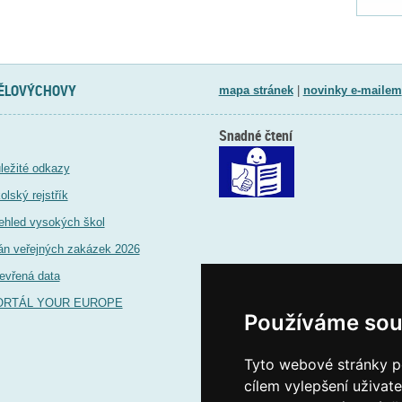
TĚLOVÝCHOVY
mapa stránek
|
novinky e-mailem
Snadné čtení
ležité odkazy
olský rejstřík
ehled vysokých škol
án veřejných zakázek 2026
evřená data
ORTÁL YOUR EUROPE
Používáme sou
Tyto webové stránky po
cílem vylepšení uživat