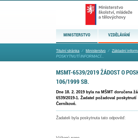
MINISTERSTVO
VZDĚLÁVÁNÍ
Titulní stránka
⁄
Ministerstvo
⁄
Základní infor
POSKYTNUTÍ INFORMACÍ...
MSMT-6539/2019 ŽÁDOST O POSK
106/1999 SB.
Dne 18. 2. 2019 byla na MŠMT doručena žá
6539/2019-1. Žadatel požadoval poskytnutí
Černíkové.
Žadateli byla poskytnuta tato odpověď:
Vážený pane,