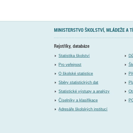
MINISTERSTVO ŠKOLSTVÍ, MLÁDEŽE A 
Rejstříky, databáze
Statistika školství
Dů
Pro veřejnost
Šk
O školské statistice
Př
Sběry statistických dat
Pl
Statistické výstupy a analýzy
Ot
Číselníky a klasifikace
P
Adresáře školských institucí