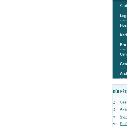
Slu
Legi
Hos
Kar
Pro
Cen
Gen
Arc
DŮLEŽI
Čes
Aka
Vys
Pro