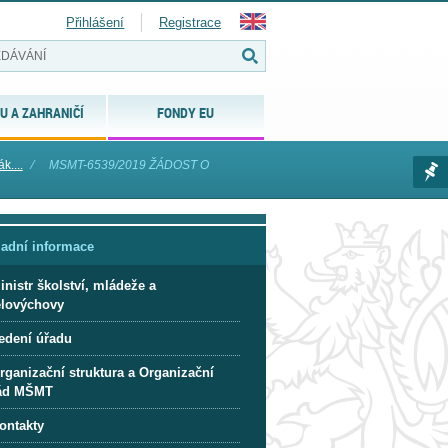
Přihlášení
Registrace
U A ZAHRANIČÍ
FONDY EU
k....
⁄
MSMT-6539/2019 ŽÁDOST O
ladní informace
inistr školství, mládeže a
ělovýchovy
edení úřadu
rganizační struktura a Organizační
ád MŠMT
ontakty