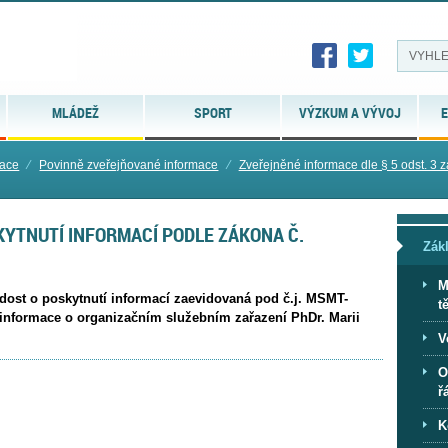
MLÁDEŽ
SPORT
VÝZKUM A VÝVOJ
E
mace
⁄
Povinně zveřejňované informace
⁄
Zveřejněné informace dle § 5 odst. 3 zá
YTNUTÍ INFORMACÍ PODLE ZÁKONA Č.
Zák
M
dost o poskytnutí informací zaevidovaná pod č.j. MSMT-
t
 informace o organizačním služebním zařazení PhDr. Marii
V
O
ř
K