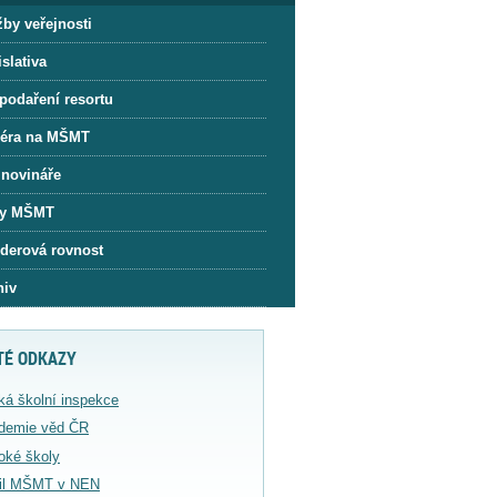
žby veřejnosti
slativa
podaření resortu
iéra na MŠMT
 novináře
y MŠMT
derová rovnost
hiv
TÉ ODKAZY
ká školní inspekce
demie věd ČR
oké školy
fil MŠMT v NEN