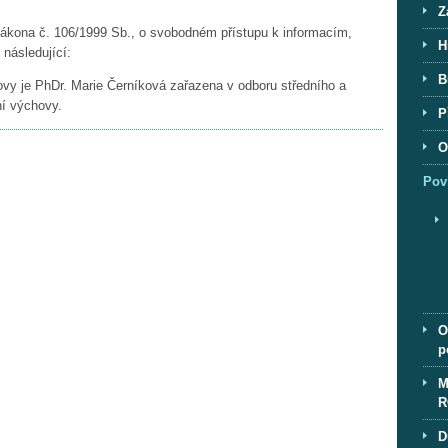
Z
 zákona č. 106/1999 Sb., o svobodném přístupu k informacím,
H
 následující:
B
ovy je PhDr. Marie Černíková zařazena v odboru středního a
ní výchovy.
P
O
Pov
O
p
M
R
D