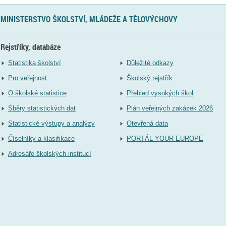
MINISTERSTVO ŠKOLSTVÍ, MLÁDEŽE A TĚLOVÝCHOVY
Rejstříky, databáze
Statistika školství
Důležité odkazy
Pro veřejnost
Školský rejstřík
O školské statistice
Přehled vysokých škol
Sběry statistických dat
Plán veřejných zakázek 2026
Statistické výstupy a analýzy
Otevřená data
Číselníky a klasifikace
PORTÁL YOUR EUROPE
Adresáře školských institucí