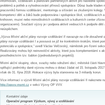
informování, vzdělávání a plánování partnerských aktivit pro následné spole
problémů a potřeb a vyhodnocování přínosů spolupráce. Důraz bude kladen 
pracovníků formou vzdělávání, mentoringu a síťování se zkušenými kolegy. V
kompetencí dětí a žáků bude podporována i spolupráce škol, vzdělávacích a k
knihoven, muzeí nebo mimoškolních vzdělávacích a kulturních center zřizo
organizacemi). Součástí výzvy je i podpora aktivit vedoucích k podpoře dět
neúspěchem.
„Výzva Místní akční plány rozvoje vzdělávání II navazuje na cíle dosažené 
plány rozvoje vzdělávání I a posouvá se již ke konkrétním krokům, které pom
potenciálu a spolupráce,“
uvedl Václav Velčovský
,
náměstek pro řízení sek
Realizovány mohou být neinvestiční aktivity, které jsou komplementární s ak
prostřednictvím tzv. šablon (zjednodušených projektů).
Místní akční skupiny, obce, svazky nebo sdružení obcí, městské části hlavn
splňující podmínky dané výzvou mohou o dotaci žádat od 15. listopadu 2017 
však do 31. října 2018. Alokace výzvy byla stanovena na 3 miliardy korun.
Více informací o výzvě Místní akční plány rozvoje vzdělávání II naleznete n
http://opvvv.msmt.cz
v sekci Výzvy OP VVV.
Kontaktní údaje
Operační program Výzkum, vývoj a vzdělávání