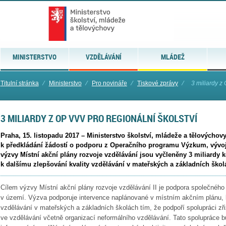
MINISTERSTVO
VZDĚLÁVÁNÍ
MLÁDEŽ
Titulní stránka
⁄
Ministerstvo
⁄
Pro novináře
⁄
Tiskové zprávy
⁄
3 miliardy z
3 MILIARDY Z OP VVV PRO REGIONÁLNÍ ŠKOLSTVÍ
Praha, 15. listopadu 2017 – Ministerstvo školství, mládeže a tělovýchovy
k předkládání žádostí o podporu z Operačního programu Výzkum, vývoj
výzvy Místní akční plány rozvoje vzdělávání jsou vyčleněny 3 miliardy k
k dalšímu zlepšování kvality vzdělávání v mateřských a základních škol
Cílem výzvy Místní akční plány rozvoje vzdělávání II je podpora společného p
v území. Výzva podporuje intervence naplánované v místním akčním plánu, k
vzdělávání v mateřských a základních školách tím, že podpoří spolupráci zři
ve vzdělávání včetně organizací neformálního vzdělávání. Tato spolupráce