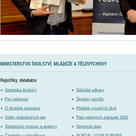
MINISTERSTVO ŠKOLSTVÍ, MLÁDEŽE A TĚLOVÝCHOVY
Rejstříky, databáze
Statistika školství
Důležité odkazy
Pro veřejnost
Školský rejstřík
O školské statistice
Přehled vysokých škol
Sběry statistických dat
Plán veřejných zakázek 2026
Statistické výstupy a analýzy
Otevřená data
Číselníky a klasifikace
PORTÁL YOUR EUROPE