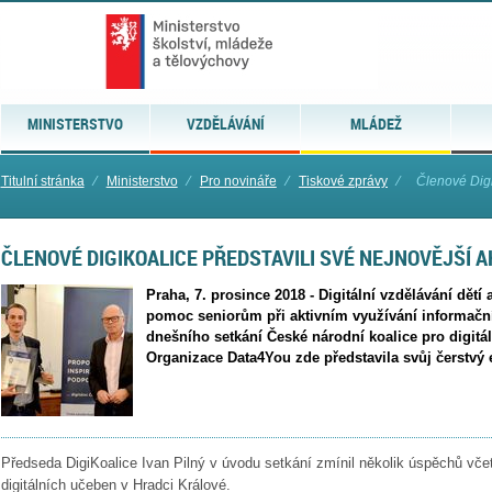
MINISTERSTVO
VZDĚLÁVÁNÍ
MLÁDEŽ
Titulní stránka
⁄
Ministerstvo
⁄
Pro novináře
⁄
Tiskové zprávy
⁄
Členové Digi
ČLENOVÉ DIGIKOALICE PŘEDSTAVILI SVÉ NEJNOVĚJŠÍ A
Praha, 7. prosince 2018 - Digitální vzdělávání dětí
pomoc seniorům při aktivním využívání informační
dnešního setkání České národní koalice pro digitál
Organizace Data4You zde představila svůj čerstvý
Předseda DigiKoalice Ivan Pilný v úvodu setkání zmínil několik úspěchů vč
digitálních učeben v Hradci Králové.