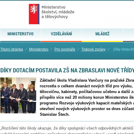
MINISTERSTVO
VZDĚLÁVÁNÍ
MLÁDEŽ
Titulní stránka
⁄
Ministerstvo
⁄
Pro novináře
⁄
Tiskové zprávy
⁄
Díky dotacím
DÍKY DOTACÍM POSTAVILA ZŠ NA ZBRASLAVI NOVÉ TŘÍD
Základní škola Vladislava Vančury na pražské Zbra
rozrostla o celkem dvanáct nových tříd pro výuku, t
tělocvičnu, kabinety, počítačovou učebnu a další z
přispělo více než 20 miliony korun Ministerstvo šk
programu Rozvoje výukových kapacit mateřských a
otevření nových výukových prostor se dnes zúčastn
Stanislav Štech.
„
Rozšíření této školy ukazuje, že díky spolupráci všech odpovědných aktérů 