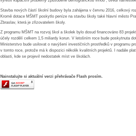
vyřešit kapacitní problémy způsobené demografickou vlnou
“, uvedl náměstek
Stavba nových částí školní budovy byla zahájena v červnu 2016, celkový rozp
Kromě dotace MŠMT poskytlo peníze na stavbu školy také hlavní město Pra
Zbraslav, která je zřizovatelem školy.
Z programu MŠMT na rozvoj škol a školek bylo dosud financováno 83 projektů
účely rozdělí celkem 1,5 miliardy korun.
V letošním roce bude poskytnuta dot
Ministerstvo bude usilovat o navýšení investičních prostředků
v programu
pr
v tomto roce, protože má k dispozici
několik
kvalitních projektů.
I nadále plat
oblasti, kde
se projevil
nedostatek míst ve školách.
Nainstalujte si aktuální verzi přehrávače Flash prosím.