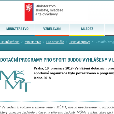
MINISTERSTVO
VZDĚLÁVÁNÍ
MLÁDEŽ
Titulní stránka
⁄
Ministerstvo
⁄
Pro novináře
⁄
Tiskové zprávy
⁄
Dotační pro
DOTAČNÍ PROGRAMY PRO SPORT BUDOU VYHLÁŠENY V 
Praha, 19. prosince 2017- Vyhlášení dotačních p
sportovní organizace bylo pozastaveno a progra
ledna 2018.
"
Vzhledem k volbám a změně vedení MŠMT, dosud neschválenému rozpočtu 
který omezuje žadatele v čase na přípravu žádosti, MŠMT vyhlásí zbývající