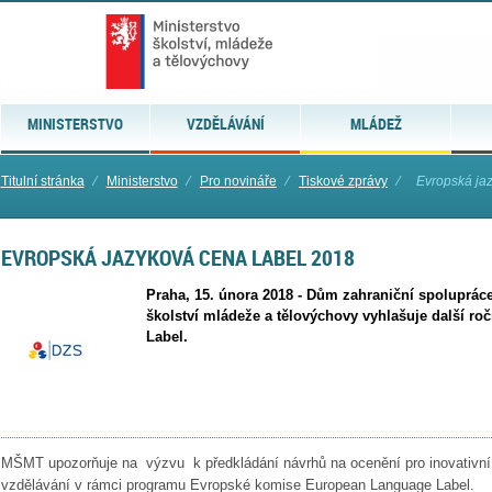
MINISTERSTVO
VZDĚLÁVÁNÍ
MLÁDEŽ
Titulní stránka
⁄
Ministerstvo
⁄
Pro novináře
⁄
Tiskové zprávy
⁄
Evropská ja
EVROPSKÁ JAZYKOVÁ CENA LABEL 2018
Praha, 15. února 2018 - Dům zahraniční spolupráce
školství mládeže a tělovýchovy vyhlašuje další ro
Label.
MŠMT upozorňuje na výzvu k předkládání návrhů na ocenění pro inovativní p
vzdělávání v rámci programu Evropské komise European Language Label.