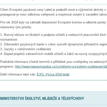
Cílem Evropské jazykové ceny Label je podpořit nové a výjimečné aktivity v 
propagovat je mezi odbornou veřejností a inspirovat ostatní k zavádění tako
Pro rok 2018 byly na základě doporučení Evropské komise a odborné poroty
stanoveny tyto priority:
1. Rozvoj inkluze ve školách a podpora učitelů a vedoucích pracovníků škol s
rozmanitosti
2. Odstranění jazykových bariér s cílem vytvořit dynamické příhraniční regio
3. Jazyky v celoživotním vzdělávání
4. Dopad projektů zahraničních mobilit učitelů a žáků na rozvoj cizojazyčný
Podrobné informace včetně termínů a přihlášek jsou zveřejněny na webovýc
programu:
http://www.naerasmusplus.cz/cz/reformy-a-systemy-vzdelavani-lab
Další informace také zde:
EJCL Výzva 2018 leták
MINISTERSTVO ŠKOLSTVÍ, MLÁDEŽE A TĚLOVÝCHOVY