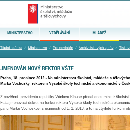
MINISTERSTVO
VZDĚLÁVÁNÍ
MLÁDEŽ
Titulní stránka
⁄
Ministerstvo
⁄
Pro novináře
⁄
Archiv tiskových zpráv
⁄
Tiskov
JMENOVÁN NOVÝ REKTOR VŠTE
Praha, 18. prosince 2012 - Na ministerstvu školství, mládeže a tělovýc
Marka Vochozky rektorem Vysoké školy technické a ekonomické v Česk
Z pověření prezidenta republiky Václava Klause předal dnes ministr školstv
Fiala jmenovací dekret na funkci rektora Vysoké školy technické a ekonomi
panu Marku Vochozkovi s účinností od 1. 1. 2013, a to na čtyřleté funkční ob