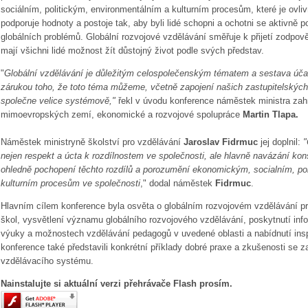
sociálním, politickým, environmentálním a kulturním procesům, které je ovliv
podporuje hodnoty a postoje tak, aby byli lidé schopni a ochotni se aktivně po
globálních problémů. Globální rozvojové vzdělávání směřuje k přijetí zodpov
mají všichni lidé možnost žít důstojný život podle svých představ.
"
Globální vzdělávání je důležitým celospolečenským tématem a sestava úča
zárukou toho, že toto téma můžeme, včetně zapojení našich zastupitelských
společne velice systémově,"
řekl v úvodu konference náměstek ministra zahr
mimoevropských zemí, ekonomické a rozvojové spolupráce
Martin Tlapa.
Náměstek ministryně školství pro vzdělávání
Jaroslav Fidrmuc
jej doplnil:
"
nejen respekt a úcta k rozdílnostem ve společnosti, ale hlavně navázání kon
ohledně pochopení těchto rozdílů a porozumění ekonomickým, socialním, pol
kulturním procesům ve společnosti
," dodal náměstek
Fidrmuc
.
Hlavním cílem konference byla osvěta o globálním rozvojovém vzdělávání pro z
škol, vysvětlení významu globálního rozvojového vzdělávání, poskytnutí info
výuky a možnostech vzdělávání pedagogů v uvedené oblasti a nabídnutí insp
konference také představili konkrétní příklady dobré praxe a zkušenosti se 
vzdělávacího systému.
Nainstalujte si aktuální verzi přehrávače Flash prosím.