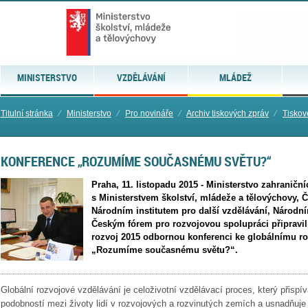
MINISTERSTVO
VZDĚLÁVÁNÍ
MLÁDEŽ
Titulní stránka
⁄
Ministerstvo
⁄
Pro novináře
⁄
Archiv tiskových zpráv
⁄
Tiskov
KONFERENCE „ROZUMÍME SOUČASNÉMU SVĚTU?“
Praha, 11. listopadu 2015 - Ministerstvo zahraniční
s Ministerstvem školství, mládeže a tělovýchovy,
Národním institutem pro další vzdělávání, Národn
Českým fórem pro rozvojovou spolupráci připravil
rozvoj 2015 odbornou konferenci ke globálnímu r
„Rozumíme současnému světu?“.
Globální rozvojové vzdělávání je celoživotní vzdělávací proces, který přispí
podobností mezi životy lidí v rozvojových a rozvinutých zemích a usnadňu