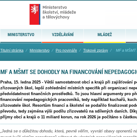
MINISTERSTVO
VZDĚLÁVÁNÍ
MLÁDEŽ
Titulní stránka
⁄
Ministerstvo
⁄
Pro novináře
⁄
Tiskové zprávy
⁄
MF a MŠMT s
MF A MŠMT SE DOHODLY NA FINANCOVÁNÍ NEPEDAGOGI
Praha, 15. ledna 2025 - Větší samostatnost obcí a krajů při zajišťování 
zřizovaných škol, lepší zohlednění místních specifik při organizaci ne
předvídatelnost finančních prostředků. To jsou hlavní argumenty pro p
financování nepedagogických pracovníků, tedy například kuchařů, kuchař
zřizovatele škol. Resortům financí a školství se podařilo finalizovat p
převodu, tedy zejména výši podílu zřizovatelů na sdílených daních. Dík
příjmy obcí a krajů o 11 miliard korun, na rok 2026 je počítáno s částko
„Jedná se o důležitou dohodu, která, pevně věřím, vyvrátí obavy oponentů n