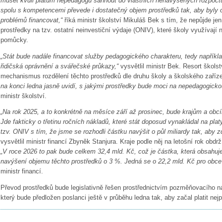
muset kvůli platům nepedagogů sáhnout do vlastních nenavýšených rozpočtů. 
spolu s kompetencemi převede i dostatečný objem prostředků tak, aby byly
problémů financovat,“
říká ministr školství Mikuláš Bek s tím, že nepůjde jen
prostředky na tzv. ostatní neinvestiční výdaje (ONIV), které školy využívají
pomůcky.
„Stát bude nadále financovat služby pedagogického charakteru, tedy napříkla
řidičská oprávnění a svářečské průkazy,“
vysvětlil ministr Bek. Resort škols
mechanismus rozdělení těchto prostředků dle druhu školy a školského zaříz
na konci ledna jasně uvidí, s jakými prostředky bude moci na nepedagogickou
ministr školství.
„Na rok 2025, a to konkrétně na měsíce září až prosinec, bude krajům a ob
Jde fakticky o třetinu ročních nákladů, které stát doposud vynakládal na pl
tzv. ONIV s tím, že jsme se rozhodli částku navýšit o půl miliardy tak, aby z
vysvětlil ministr financí Zbyněk Stanjura. Kraje podle něj na letošní rok obdr
„V roce 2026 to pak bude celkem 32,4 mld. Kč, což je částka, která obsahuj
navýšení objemu těchto prostředků o 3 %. Jedná se o 22,2 mld. Kč pro obce 
ministr financí.
Převod prostředků bude legislativně řešen prostřednictvím pozměňovacího n
který bude předložen poslanci ještě v průběhu ledna tak, aby začal platit nej