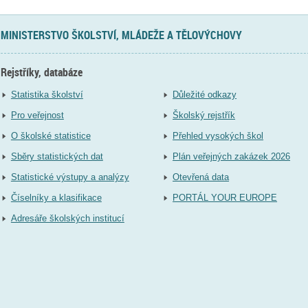
MINISTERSTVO ŠKOLSTVÍ, MLÁDEŽE A TĚLOVÝCHOVY
Rejstříky, databáze
Statistika školství
Důležité odkazy
Pro veřejnost
Školský rejstřík
O školské statistice
Přehled vysokých škol
Sběry statistických dat
Plán veřejných zakázek 2026
Statistické výstupy a analýzy
Otevřená data
Číselníky a klasifikace
PORTÁL YOUR EUROPE
Adresáře školských institucí