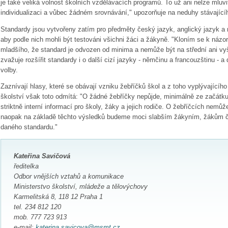
je také veliká volnost školních vzdělávacích programů. To už ani nelze mluvit 
individualizaci a vůbec žádném srovnávání," upozorňuje na neduhy stávající
Standardy jsou vytvořeny zatím pro předměty český jazyk, anglický jazyk a m
aby podle nich mohli být testováni všichni žáci a žákyně. "Kloním se k náz
mladšího, že standard je odvozen od minima a nemůže být na střední ani vyšší
zvažuje rozšířit standardy i o další cizí jazyky - němčinu a francouzštinu - a
volby.
Zaznívají hlasy, které se obávají vzniku žebříčků škol a z toho vyplývajícího e
školství však toto odmítá: "O žádné žebříčky nepůjde, minimálně ze začátk
striktně interní informací pro školy, žáky a jejich rodiče. O žebříčcích nemůž
naopak na základě těchto výsledků budeme moci slabším žákyním, žákům č
daného standardu."
Kateřina Savičová
ředitelka
Odbor vnějších vztahů a komunikace
Ministerstvo školství, mládeže a tělovýchovy
Karmelitská 8, 118 12 Praha 1
tel. 234 812 120
mob. 777 723 913
e-mail:
katerina.savicova@msmt.cz