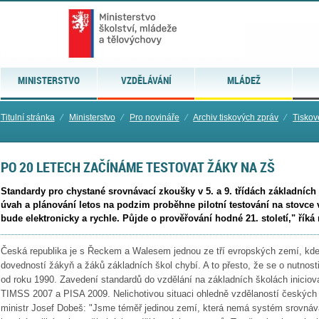
MINISTERSTVO
VZDĚLÁVÁNÍ
MLÁDEŽ
Titulní stránka
⁄
Ministerstvo
⁄
Pro novináře
⁄
Archiv tiskových zpráv
⁄
Tiskov
PO 20 LETECH ZAČÍNÁME TESTOVAT ŽÁKY NA ZŠ
Standardy pro chystané srovnávací zkoušky v 5. a 9. třídách základních 
úvah a plánování letos na podzim proběhne pilotní testování na stovce 
bude elektronicky a rychle. Půjde o prověřování hodné 21. století," říká
Česká republika je s Řeckem a Walesem jednou ze tří evropských zemí, kde c
dovedností žákyň a žáků základních škol chybí. A to přesto, že se o nutnosti
od roku 1990. Zavedení standardů do vzdělání na základních školách inicio
TIMSS 2007 a PISA 2009. Nelichotivou situaci ohledně vzdělaností českých 
ministr Josef Dobeš: "Jsme téměř jedinou zemí, která nemá systém srovnáv