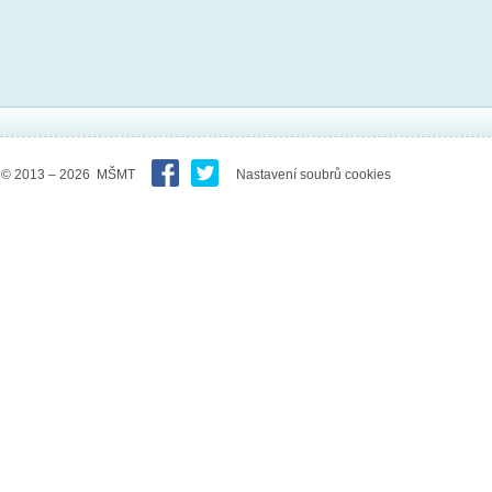
© 2013 – 2026 MŠMT
Nastavení soubrů cookies