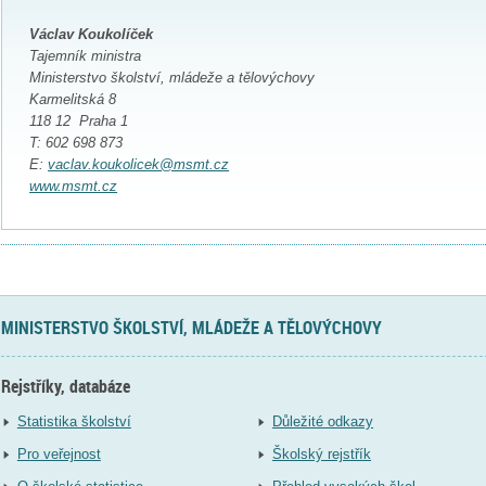
Václav Koukolíček
Tajemník ministra
Ministerstvo školství, mládeže a tělovýchovy
Karmelitská 8
118 12 Praha 1
T: 602 698 873
E:
vaclav.koukolicek@msmt.cz
www.msmt.cz
MINISTERSTVO ŠKOLSTVÍ, MLÁDEŽE A TĚLOVÝCHOVY
Rejstříky, databáze
Statistika školství
Důležité odkazy
Pro veřejnost
Školský rejstřík