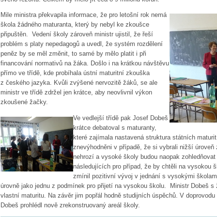
Mile ministra překvapila informace, že pro letošní rok nemá
škola žádného maturanta, který by nebyl ke zkoušce
připuštěn. Vedení školy zároveň ministr ujistil, že řeší
problém s platy nepedagogů a uvedl, že systém rozdělení
peněz by se měl změnit, to samé by mělo platit i při
financování normativů na žáka.
Došlo i na krátkou návštěvu
přímo ve třídě, kde probíhala ústní maturitní zkouška
z českého jazyka. Kvůli zvýšené nervozitě žáků, se ale
ministr ve třídě zdržel jen krátce, aby neovlivnil výkon
zkoušené žačky.
Ve vedlejší třídě pak Josef Dobeš
krátce debatoval s maturanty,
které zajímala nastavená struktura státních maturit
znevýhodněni v případě, že si vybrali nižší úroveň z
nehrozí a vysoké školy budou naopak zohledňovat p
následujících pro případ, že by chtěli na vysokou š
zmínil pozitivní vývoj v jednání s vysokými škola
úrovně jako jednu z podmínek pro přijetí na vysokou školu. Ministr Dobeš 
vlastní maturitu. Na závěr jim popřál hodně studijních úspěchů. V doprovodu 
Dobeš prohlédl nově zrekonstruovaný areál školy.