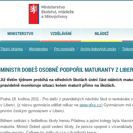
MINISTERSTVO
VZDĚLÁVÁNÍ
MLÁDEŽ
Titulní stránka
⁄
Ministerstvo
⁄
Pro novináře
⁄
Archiv tiskových zpráv
⁄
Tiskov
MINISTR DOBEŠ OSOBNĚ PODPOŘIL MATURANTY Z LIBE
Již třetím týdnem probíhá na středních školách ústní část státních matur
pravidelně monitoruje situaci kolem maturit přímo na školách.
Praha 18. května 2011 - Pro další z pravidelných návštěv škol si tentokráte
v Liberci. (z názvu gymnázia udělat odkaz na
www.gfxs.cz
) Gymnázium má dl
prvním českým gymnáziem v Liberci.
Během setkání s ředitelkou školy Irenou Přádnou a jejími kolegy byla hlavní
maturita. Ministr Dobeš ujistil vedení školy, že peníze spojené s vícenáklad
svého rezortu. Celkem by mělo jít cca o 9 milionů korun.