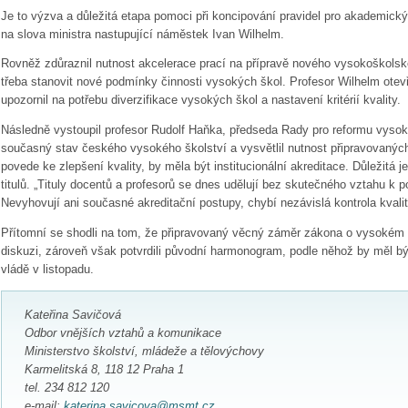
Je to výzva a důležitá etapa pomoci při koncipování pravidel pro akademický
na slova ministra nastupující náměstek Ivan Wilhelm.
Rovněž zdůraznil nutnost akcelerace prací na přípravě nového vysokoškolsk
třeba stanovit nové podmínky činnosti vysokých škol. Profesor Wilhelm otev
upozornil na potřebu diverzifikace vysokých škol a nastavení kritérií kvality.
Následně vystoupil profesor Rudolf Haňka, předseda Rady pro reformu vysoké
současný stav českého vysokého školství a vysvětlil nutnost připravovanýc
povede ke zlepšení kvality, by měla být institucionální akreditace. Důležitá j
titulů. „Tituly docentů a profesorů se dnes udělují bez skutečného vztahu k 
Nevyhovují ani současné akreditační postupy, chybí nezávislá kontrola kvalit
Přítomní se shodli na tom, že připravovaný věcný záměr zákona o vysokém šk
diskuzi, zároveň však potvrdili původní harmonogram, podle něhož by měl b
vládě v listopadu.
Kateřina Savičová
Odbor vnějších vztahů a komunikace
Ministerstvo školství, mládeže a tělovýchovy
Karmelitská 8, 118 12 Praha 1
tel. 234 812 120
e-mail:
katerina.savicova@msmt.cz