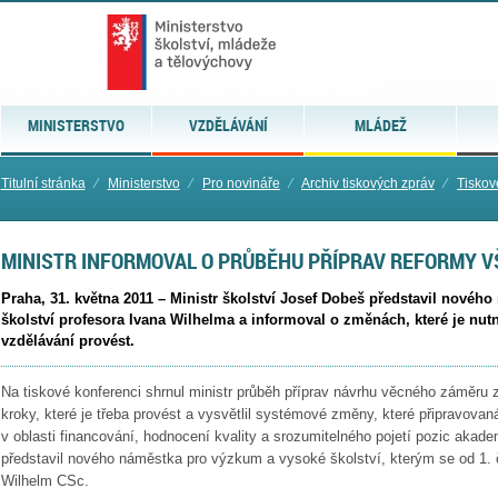
MINISTERSTVO
VZDĚLÁVÁNÍ
MLÁDEŽ
Titulní stránka
⁄
Ministerstvo
⁄
Pro novináře
⁄
Archiv tiskových zpráv
⁄
Tiskov
MINISTR INFORMOVAL O PRŮBĚHU PŘÍPRAV REFORMY V
Praha, 31. května 2011 – Ministr školství Josef Dobeš představil nové
školství profesora Ivana Wilhelma a informoval o změnách, které je nutné
vzdělávání provést.
Na tiskové konferenci shrnul ministr průběh příprav návrhu věcného záměru
kroky, které je třeba provést a vysvětlil systémové změny, které připravova
v oblasti financování, hodnocení kvality a srozumitelného pojetí pozic aka
představil nového náměstka pro výzkum a vysoké školství, kterým se od 1. č
Wilhelm CSc.