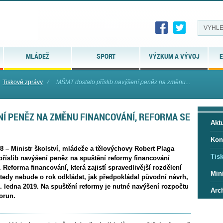
MLÁDEŽ
SPORT
VÝZKUM A VÝVOJ
E
Tiskové zprávy
⁄
MŠMT dostalo příslib navýšení peněz na změnu...
NÍ PENĚZ NA ZMĚNU FINANCOVÁNÍ, REFORMA SE
Aktu
Kon
8 – Ministr školství, mládeže a tělovýchovy Robert Plaga
Tis
příslib navýšení peněz na spuštění reformy financování
. Reforma financování, která zajistí spravedlivější rozdělení
Mini
 tedy nebude o rok odkládat, jak předpokládal původní návrh,
. ledna 2019. Na spuštění reformy je nutné navýšení rozpočtu
Arc
orun.