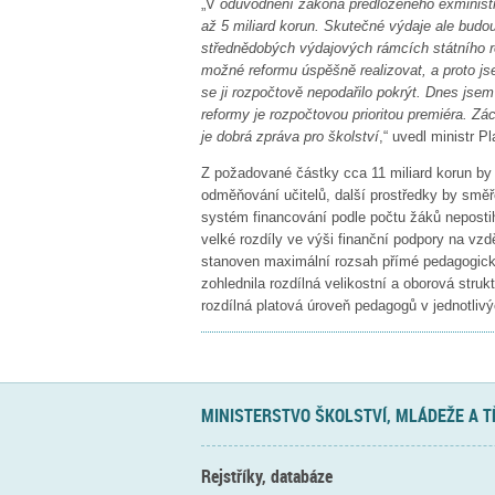
„V
odůvodnění zákona předloženého exministr
až 5 miliard korun. Skutečné výdaje ale budou
střednědobých výdajových rámcích státního r
možné reformu úspěšně realizovat, a proto js
se ji rozpočtově nepodařilo pokrýt. Dnes jsem 
reformy je rozpočtovou prioritou premiéra. Z
je dobrá zpráva pro školství
,“ uvedl ministr P
Z požadované částky cca 11 miliard korun by t
odměňování učitelů, další prostředky by směř
systém financování podle počtu žáků nepostihu
velké rozdíly ve výši finanční podpory na vz
stanoven maximální rozsah přímé pedagogické
zohlednila rozdílná velikostní a oborová struk
rozdílná platová úroveň pedagogů v jednotliv
MINISTERSTVO ŠKOLSTVÍ, MLÁDEŽE A 
Rejstříky, databáze