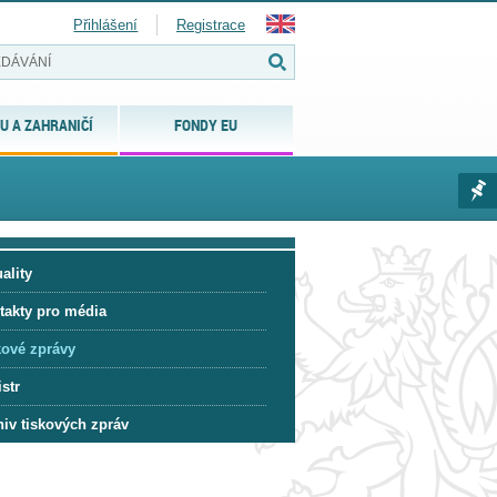
Přihlášení
Registrace
U A ZAHRANIČÍ
FONDY EU
ality
takty pro média
kové zprávy
str
hiv tiskových zpráv