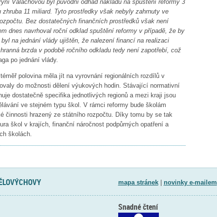
yní Valachovou byl původní odhad nákladů na spuštění reformy 3
 zhruba 11 miliard. Tyto prostředky však nebyly zahrnuty ve
ozpočtu. Bez dostatečných finančních prostředků však není
em dnes navrhoval roční odklad spuštění reformy v případě, že by
byl na jednání vlády ujištěn, že nalezení financí na realizaci
áchranná brzda v podobě ročního odkladu tedy není zapotřebí, což
laga po jednání vlády.
éměř polovina měla jít na vyrovnání regionálních rozdílů v
ovaly do možnosti dělení výukových hodin. Stávající normativní
je dostatečně specifika jednotlivých regionů a mezi kraji jsou
dělávání ve stejném typu škol. V rámci reformy bude školám
 činnosti hrazený ze státního rozpočtu. Díky tomu by se tak
tura škol v krajích, finanční náročnost podpůrných opatření a
ých školách.
TĚLOVÝCHOVY
mapa stránek
|
novinky e-mailem
Snadné čtení