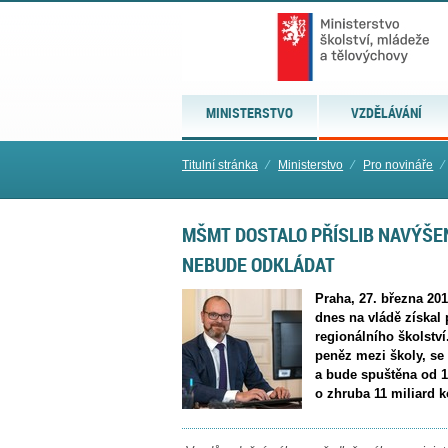
MINISTERSTVO
VZDĚLÁVÁNÍ
Titulní stránka
⁄
Ministerstvo
⁄
Pro novináře
⁄
MŠMT DOSTALO PŘÍSLIB NAVÝŠE
NEBUDE ODKLÁDAT
Praha, 27. března 201
dnes na vládě získal 
regionálního školství
peněz mezi školy, se
a bude spuštěna od 1
o zhruba 11 miliard k