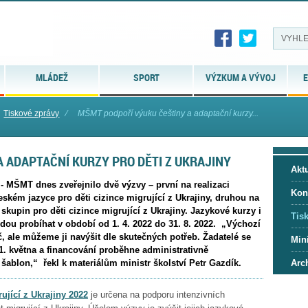
MLÁDEŽ
SPORT
VÝZKUM A VÝVOJ
E
Tiskové zprávy
⁄
MŠMT podpoří výuku češtiny a adaptační kurzy...
 ADAPTAČNÍ KURZY PRO DĚTI Z UKRAJINY
Aktu
- MŠMT dnes zveřejnilo dvě výzvy – první na realizaci
Kon
ském jazyce pro děti cizince migrující z Ukrajiny, druhou na
 skupin pro děti cizince migrující z Ukrajiny. Jazykové kurzy i
Tis
dou probíhat v období od 1. 4. 2022 do 31. 8. 2022. „Výchozí
č, ale můžeme ji navýšit dle skutečných potřeb. Žadatelé se
Mini
1. května a financování proběhne administrativně
Arc
ablon,“ řekl k materiálům ministr školství Petr Gazdík.
ující z Ukrajiny 2022
je určena na podporu intenzivních