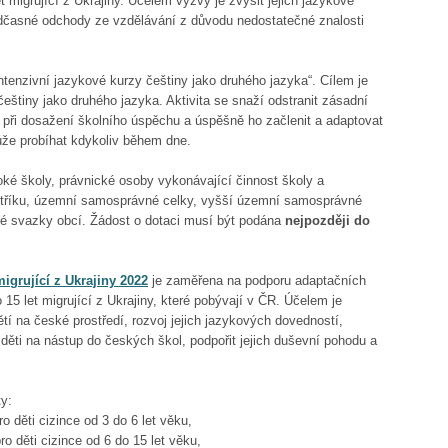
t migrující z Ukrajiny. Účelem výzvy je zvýšit jejich jazykové
dčasné odchody ze vzdělávání z důvodu nedostatečné znalosti
ntenzivní jazykové kurzy češtiny jako druhého jazyka“. Cílem je
eštiny jako druhého jazyka. Aktivita se snaží odstranit zásadní
 při dosažení školního úspěchu a úspěšně ho začlenit a adaptovat
může probíhat kdykoliv během dne.
ké školy, právnické osoby vykonávající činnost školy a
stříku, územní samosprávné celky, vyšší územní samosprávné
lné svazky obcí. Žádost o dotaci musí být podána
nejpozději do
igrující z Ukrajiny 2022
je zaměřena na podporu adaptačních
 15 let migrující z Ukrajiny, které pobývají v ČR. Účelem je
ětí na české prostředí, rozvoj jejich jazykových dovedností,
děti na nástup do českých škol, podpořit jejich duševní pohodu a
ty:
o děti cizince od 3 do 6 let věku,
o děti cizince od 6 do 15 let věku,