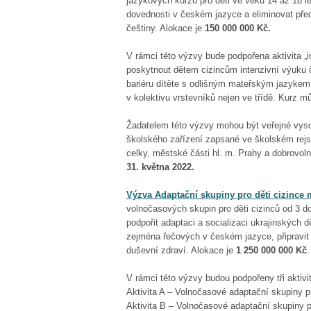
jazykových kurzů pro děti ve věku 14 až 18 le
dovednosti v českém jazyce a eliminovat pře
češtiny. Alokace je
150 000 000 Kč.
V rámci této výzvy bude podpořena aktivita „i
poskytnout dětem cizincům intenzivní výuku č
bariéru dítěte s odlišným mateřským jazykem
v kolektivu vrstevníků nejen ve třídě. Kurz 
Žadatelem této výzvy mohou být veřejné vyso
školského zařízení zapsané ve školském rej
celky, městské části hl. m. Prahy a dobrovo
31. května 2022.
Výzva Adaptační skupiny pro děti cizince m
volnočasových skupin pro děti cizinců od 3 do
podpořit adaptaci a socializaci ukrajinských d
zejména řečových v českém jazyce, připravit 
duševní zdraví. Alokace je
1 250 000 000 Kč
.
V rámci této výzvy budou podpořeny tři aktivi
Aktivita A – Volnočasové adaptační skupiny pr
Aktivita B – Volnočasové adaptační skupiny pr