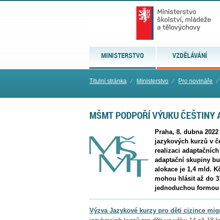
MINISTERSTVO
VZDĚLÁVÁNÍ
Titulní stránka
⁄
Ministerstvo
⁄
Pro novináře
⁄
MŠMT PODPOŘÍ VÝUKU ČEŠTINY A
Praha, 8. dubna 2022 
jazykových kurzů v če
realizaci adaptačních
adaptační skupiny bu
alokace je 1,4 mld. K
mohou hlásit až do 3
jednoduchou formou š
Výzva Jazykové kurzy pro děti cizince migr