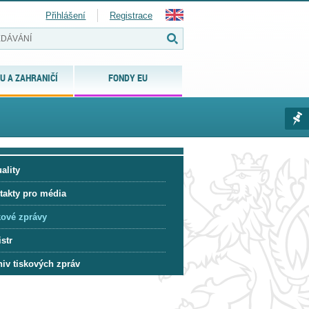
Přihlášení
Registrace
U A ZAHRANIČÍ
FONDY EU
ality
takty pro média
kové zprávy
str
hiv tiskových zpráv