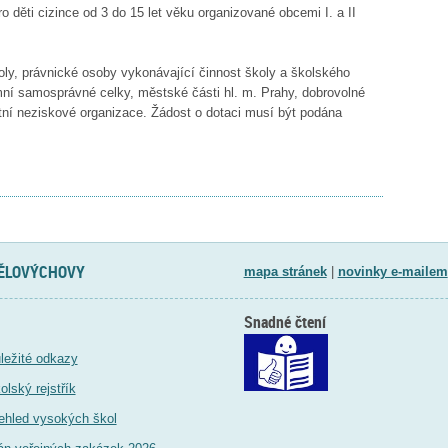
o děti cizince od 3 do 15 let věku organizované obcemi I. a II
ly, právnické osoby vykonávající činnost školy a školského
mní samosprávné celky, městské části hl. m. Prahy, dobrovolné
tní neziskové organizace. Žádost o dotaci musí být podána
TĚLOVÝCHOVY
mapa stránek
|
novinky e-mailem
Snadné čtení
ležité odkazy
olský rejstřík
ehled vysokých škol