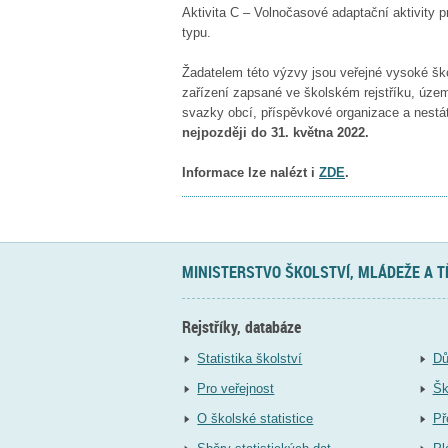
Aktivita C – Volnočasové adaptační aktivity pr
typu.
Žadatelem této výzvy jsou veřejné vysoké ško
zařízení zapsané ve školském rejstříku, úze
svazky obcí, příspěvkové organizace a nestá
nejpozději do 31. května 2022.
Informace lze nalézt i
ZDE
.
MINISTERSTVO ŠKOLSTVÍ, MLÁDEŽE A 
Rejstříky, databáze
Statistika školství
Dů
Pro veřejnost
Šk
O školské statistice
Př