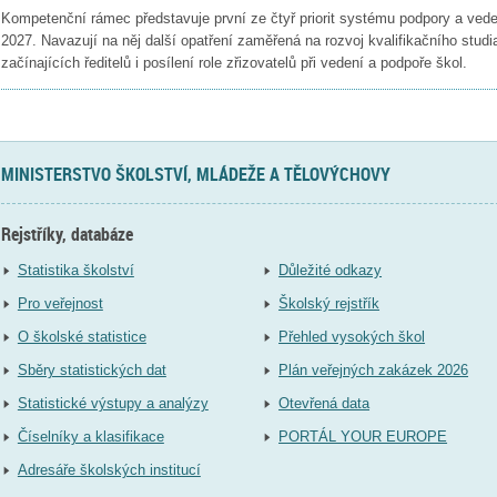
Kompetenční rámec představuje první ze čtyř priorit systému podpory a veden
2027. Navazují na něj další opatření zaměřená na rozvoj kvalifikačního stud
začínajících ředitelů i posílení role zřizovatelů při vedení a podpoře škol.
MINISTERSTVO ŠKOLSTVÍ, MLÁDEŽE A TĚLOVÝCHOVY
Rejstříky, databáze
Statistika školství
Důležité odkazy
Pro veřejnost
Školský rejstřík
O školské statistice
Přehled vysokých škol
Sběry statistických dat
Plán veřejných zakázek 2026
Statistické výstupy a analýzy
Otevřená data
Číselníky a klasifikace
PORTÁL YOUR EUROPE
Adresáře školských institucí