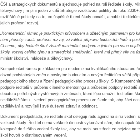
ČŠI a strategických dokumentů a sjednocuje pohled na roli ředitele školy. Mi
tělovýchovy jím plní jeden z cílů Strategie vzdělávací politiky do roku 203
roztříštěné pohledy na to, co úspěšné řízení školy obnáší, a nabízí ředitelů
jejich profesní rozvoj.
„Kompetenční rámec je praktickým průvodcem a užitečným partnerem pro kaž
nám přesněji zacílit profesní rozvoj, zkvalitnit přípravu budoucích lídrů a pos
Chceme, aby ředitelé škol získali maximální podporu a jistotu pro svou nejdůl
školy, rozvoj celého týmu a strategické směřování, které má přímý vliv na ú
ministr školství, mládeže a tělovýchovy.
Kompetenční rámec je základem pro modernizaci kvalifikačního studia pro řed
dozná podstatných změn a poskytne budoucím a novým ředitelům větší přípr
pedagogického sboru a řízení pedagogického procesu školy. S Kompetenční
podpoře ředitelů v průběhu cíleného mentoringu a průběžné podpory ředitelů š
debatu o potřebných systémových změnách, které lépe umožní ředitelům šk
nejdůležitějšímu – vedení pedagogického procesu ve škole tak, aby žáci dos
vzdělávání a rozvíjeli i své duševní zdraví a odolnost.
Dokument předpokládá, že ředitelé škol delegují řadu agend na širší vedení 
velikosti školy. Ředitel nemá veškeré činnosti vykonávat sám, ale naopak úč
kolegyně do širšího vedení školy tak, aby se mohl soustředit co nejvíce na 
škol hovoří o distribuovaném vedení.