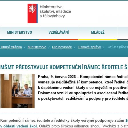
MINISTERSTVO
VZDĚLÁVÁNÍ
MLÁDEŽ
Titulní stránka
⁄
Ministerstvo
⁄
Pro novináře
⁄
Tiskové zprávy
⁄
MŠMT předst
MŠMT PŘEDSTAVUJE KOMPETENČNÍ RÁMEC ŘEDITELE Š
Praha, 9. června 2026 – Kompetenční rámec ředitel
vymezuje nejdůležitější kompetence, které ředitel č
k úspěšnému vedení školy s co největším pozitivn
Dokument vznikl ve spolupráci s asociacemi ředitel
s poskytovateli vzdělávání a podpory pro ředitele š
Kompetenční rámec ředitele a ředitelky školy veřejně podporuje zatím
1
v oblasti vedení škol
.
Odráží proto širokou odbornou shodu. Vychází z platné l