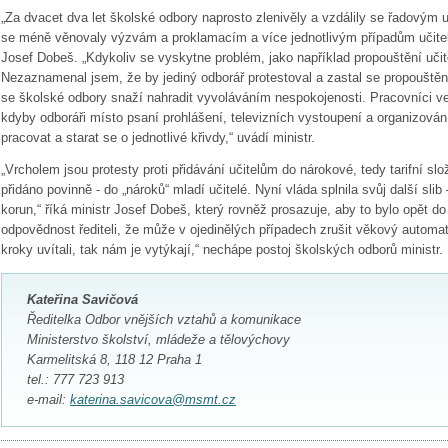
„Za dvacet dva let školské odbory naprosto zlenivěly a vzdálily se řadovým u
se méně věnovaly výzvám a proklamacím a více jednotlivým případům učitelů,
Josef Dobeš. „Kdykoliv se vyskytne problém, jako například propouštění učitel
Nezaznamenal jsem, že by jediný odborář protestoval a zastal se propouštěný
se školské odbory snaží nahradit vyvoláváním nespokojenosti. Pracovníci ve šk
kdyby odboráři místo psaní prohlášení, televizních vystoupení a organizová
pracovat a starat se o jednotlivé křivdy,“ uvádí ministr.
„Vrcholem jsou protesty proti přidávání učitelům do nárokové, tedy tarifní slo
přidáno povinně - do „nároků“ mladí učitelé. Nyní vláda splnila svůj další slib 
korun,“ říká ministr Josef Dobeš, který rovněž prosazuje, aby to bylo opět do
odpovědnost řediteli, že může v ojedinělých případech zrušit věkový automat.
kroky uvítali, tak nám je vytýkají,“ nechápe postoj školských odborů ministr.
Kateřina Savičová
Ředitelka
Odbor vnějších vztahů a komunikace
Ministerstvo
školství,
mládeže
a
tělovýchovy
Karmelitská
8,
118
12
Praha
1
tel.:
777
723
913
e-mail:
katerina.savicova@msmt.cz