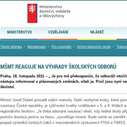
MINISTERSTVO
VZDĚLÁVÁNÍ
MLÁDEŽ
Titulní stránka
⁄
Ministerstvo
⁄
Pro novináře
⁄
Archiv tiskových zpráv
⁄
Tiskov
MŠMT REAGUJE NA VÝHRADY ŠKOLSKÝCH ODBORŮ
Praha, 18. listopadu 2011 – „ Je pro mě překvapením, že odboráři otočil
nástupu informoval o plánovaných změnách, vítali je. Proč jsou nyní ne
školství.
Ministr Josef Dobeš prosadil státní maturity. Další nezbytné kroky, které po
soustavy České republiky, je zjišťování kvality vzdělávání v 5. a 9. třídách
regionálního školství. „Je třeba odstranit nasávací efekt, kdy ředitel školy př
protože dostává peníze na hlavu, „vysvětluje ministr. Bude nutné se zaměřit n
propad výsledků českých žáků v mezinárodních výzkumech PISA a TIMSS.