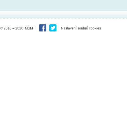
© 2013 – 2026 MŠMT
Nastavení soubrů cookies