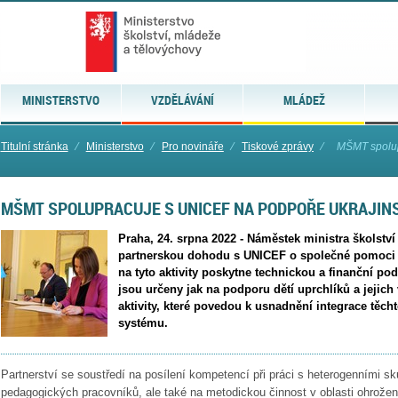
MINISTERSTVO
VZDĚLÁVÁNÍ
MLÁDEŽ
Titulní stránka
⁄
Ministerstvo
⁄
Pro novináře
⁄
Tiskové zprávy
⁄
MŠMT spolup
MŠMT SPOLUPRACUJE S UNICEF NA PODPOŘE UKRAJIN
Praha, 24. srpna 2022 - Náměstek ministra školstv
partnerskou dohodu s UNICEF o společné pomoci 
na tyto aktivity poskytne technickou a finanční pod
jsou určeny jak na podporu dětí uprchlíků a jejich 
aktivity, které povedou k usnadnění integrace těch
systému.
Partnerství se soustředí na posílení kompetencí při práci s heterogenními s
pedagogických pracovníků, ale také na metodickou činnost v oblasti ohrože