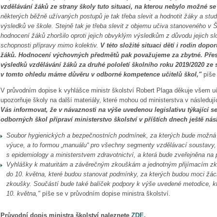
vzdělávání žáků ze strany školy tuto situaci, na kterou nebylo možné se 
některých běžně užívaných postupů je tak třeba slevit a hodnotit žáky a stud
výsledků ve škole. Stejně tak je třeba slevit z objemu učiva stanoveného v 
hodnocení žáků zhoršilo oproti jejich obvyklým výsledkům z důvodu jejich slo
schopnosti přípravy mimo kolektiv.
V této složité situaci dětí i rodin do
žáků. Hodnocení výchovných předmětů pak považujeme za zbytné.
Pře
výsledků vzdělávání žáků za druhé pololetí školního roku 2019/2020 ze s
v tomto ohledu máme důvěru v odborné kompetence učitelů škol,"
píše 
V průvodním dopise k vyhlášce ministr školství Robert Plaga děkuje všem uč
upozorňuje školy na další materiály, které mohou od ministerstva v následu
Vás informovat, že v návaznosti na výše uvedenou legislativu týkající s
odborných škol připraví ministerstvo školství v příštích dnech ještě nás
Soubor hygienických a bezpečnostních podmínek, za kterých bude možná ú
výuce, a to formou „manuálu“ pro všechny segmenty vzdělávací soustavy,
s epidemiology a ministerstvem zdravotnictví, a která bude zveřejněna na
Vyhlášky k maturitám a závěrečným zkouškám a jednotným přijímacím zk
do 10. května, které budou stanovat podmínky, za kterých budou moci žác
zkoušky. Součástí bude také
balíček podpory
k výše uvedené metodice, k
10. května,"
píše se v průvodním dopise ministra školství.
Průvodní dopis ministra školství naleznete
ZDE
.