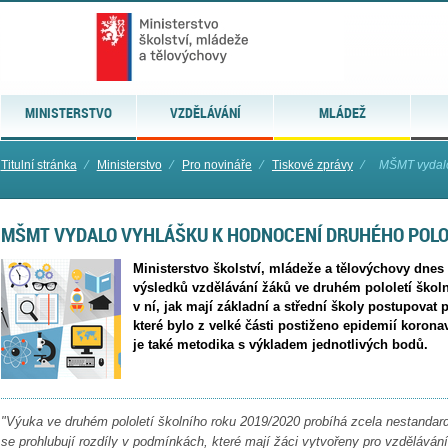
MINISTERSTVO
VZDĚLÁVÁNÍ
MLÁDEŽ
Titulní stránka
⁄
Ministerstvo
⁄
Pro novináře
⁄
Tiskové zprávy
⁄
MŠMT vydalo
MŠMT VYDALO VYHLÁŠKU K HODNOCENÍ DRUHÉHO POLOL
Ministerstvo školství, mládeže a tělovýchovy dne
výsledků vzdělávání žáků ve druhém pololetí školn
v ní, jak mají základní a střední školy postupovat př
které bylo z velké části postiženo epidemií korona
je také metodika s výkladem jednotlivých bodů.
"Výuka ve druhém pololetí školního roku 2019/2020 probíhá zcela nestanda
se prohlubují rozdíly v podmínkách, které mají žáci vytvořeny pro vzděláván