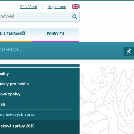
Přihlášení
Registrace
U A ZAHRANIČÍ
FONDY EU
í závěrečné...
ality
takty pro média
kové zprávy
str
hiv tiskových zpráv
iskové zprávy 2016