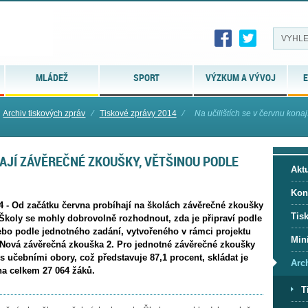
MLÁDEŽ
SPORT
VÝZKUM A VÝVOJ
E
Archiv tiskových zpráv
⁄
Tiskové zprávy 2014
⁄
Na učilištích se v červnu konaj
NAJÍ ZÁVĚREČNÉ ZKOUŠKY, VĚTŠINOU PODLE
Aktu
Kon
14 - Od začátku června probíhají na školách závěrečné zkoušky
Tis
Školy se mohly dobrovolně rozhodnout, zda je připraví podle
nebo podle jednotného zadání, vytvořeného v rámci projektu
Mini
í Nová závěrečná zkouška 2. Pro jednotné závěrečné zkoušky
s učebními obory, což představuje 87,1 procent, skládat je
Arc
a celkem 27 064 žáků.
T