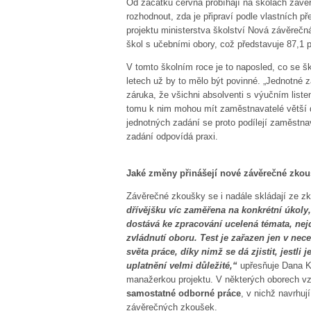
Od začátku června probíhají na školách záv
rozhodnout, zda je připraví podle vlastních p
projektu ministerstva školství Nová závěreč
škol s učebními obory, což představuje 87,1 
V tomto školním roce je to naposled, co se š
letech už by to mělo být povinné. „Jednotné 
záruka, že všichni absolventi s výučním liste
tomu k nim mohou mít zaměstnavatelé větší dů
jednotných zadání se proto podílejí zaměstn
zadání odpovídá praxi.
Jaké změny přinášejí nové závěrečné zko
Závěrečné zkoušky se i nadále skládají ze z
dřívějšku víc zaměřena na konkrétní úkoly
dostává ke zpracování ucelená témata, nejd
zvládnutí oboru. Test je zařazen jen v nec
světa práce, díky nimž se dá zjistit, jestli 
uplatnění velmi důležité,“
upřesňuje Dana Ko
manažerkou projektu. V některých oborech vzdě
samostatné odborné práce
, v nichž navrhuj
závěrečných zkoušek.