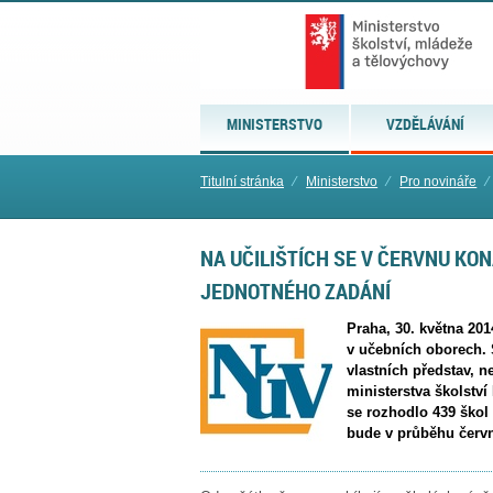
MINISTERSTVO
VZDĚLÁVÁNÍ
Titulní stránka
⁄
Ministerstvo
⁄
Pro novináře
⁄
NA UČILIŠTÍCH SE V ČERVNU KO
JEDNOTNÉHO ZADÁNÍ
Praha, 30. května 20
v učebních oborech. 
vlastních představ, 
ministerstva školstv
se rozhodlo 439 škol 
bude v průběhu červn