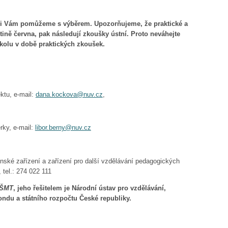
 rádi Vám pomůžeme s výběrem. Upozorňujeme, že praktické a
tině června, pak následují zkoušky ústní. Proto neváhejte
 školu v době praktických zkoušek.
ktu, e-mail:
dana.kockova@nuv.cz
,
rky, e-mail:
libor.berny@nuv.cz
nské zařízení a zařízení pro další vzdělávání pedagogických
 tel.: 274 022 111
ŠMT
, jeho řešitelem je Národní ústav pro vzdělávání,
ondu a státního rozpočtu České republiky.