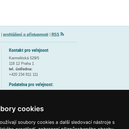
|
prohlášení o přístupnosti
|
RSS
Kontakt pro veřejnost
Karmelitská 529/5
118 12 Praha 1
tel. ústředna:
+420 234 811 111
Podatelna pro veřejnost:
pondělí a středa - 7:30-17:00
úterý a čtvrtek - 7:30-15:30
pátek - 7:30-14:00
bory cookies
8:30 - 9:30 - bezpečnostní přestávka
(více informací
ZDE
)
užívají soubory cookies a další sledovací nástroje s