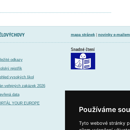
TĚLOVÝCHOVY
mapa stránek
|
novinky e-mailem
Snadné čtení
ležité odkazy
olský rejstřík
ehled vysokých škol
án veřejných zakázek 2026
evřená data
ORTÁL YOUR EUROPE
Používáme sou
Tyto webové stránky po