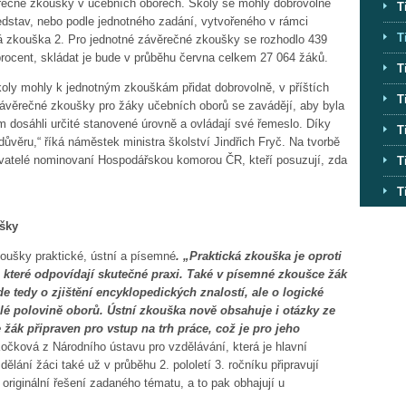
ěrečné zkoušky v učebních oborech. Školy se mohly dobrovolně
T
ředstav, nebo podle jednotného zadání, vytvořeného v rámci
T
ná zkouška 2. Pro jednotné závěrečné zkoušky se rozhodlo 439
procent, skládat je bude v průběhu června celkem 27 064 žáků.
T
koly mohly k jednotným zkouškám přidat dobrovolně, v příštích
T
závěrečné zkoušky pro žáky učebních oborů se zavádějí, aby byla
m dosáhli určité stanovené úrovně a ovládají své řemeslo. Díky
T
věru,“ říká náměstek ministra školství Jindřich Fryč. Na tvorbě
avatelé nominovaní Hospodářskou komorou ČR, kteří posuzují, zda
T
T
ušky
koušky praktické, ústní a písemné
. „Praktická zkouška je oproti
, které odpovídají skutečné praxi. Také v písemné zkoušce žák
e tedy o zjištění encyklopedických znalostí, ale o logické
elé polovině oborů. Ústní zkouška nově obsahuje i otázky ze
je žák připraven pro vstup na trh práce, což je pro jeho
čková z Národního ústavu pro vzdělávání, která je hlavní
lání žáci také už v průběhu 2. pololetí 3. ročníku připravují
í originální řešení zadaného tématu, a to pak obhajují u