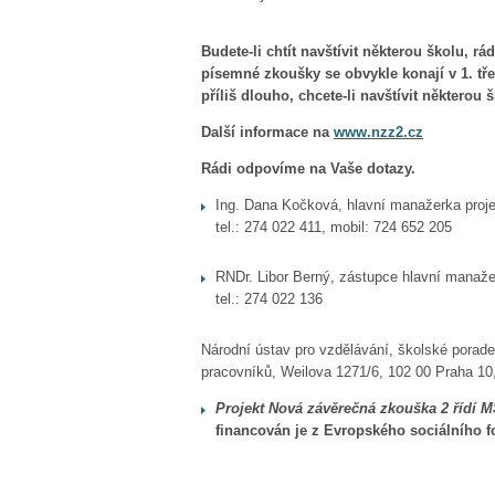
Budete-li chtít navštívit některou školu,
písemné zkoušky se obvykle konají v 1. tře
příliš dlouho, chcete-li navštívit některou
Další informace na
www.nzz2.cz
Rádi odpovíme na Vaše dotazy.
Ing. Dana Kočková, hlavní manažerka proje
tel.: 274 022 411, mobil: 724 652 205
RNDr. Libor Berný, zástupce hlavní manaže
tel.: 274 022 136
Národní ústav pro vzdělávání, školské porade
pracovníků, Weilova 1271/6, 102 00 Praha 10,
Projekt Nová závěrečná zkouška 2 řídí
M
financován je z Evropského sociálního f