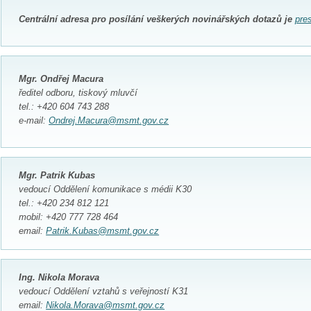
Centrální adresa pro posílání veškerých novinářských dotazů je
pre
Mgr. Ondřej Macura
ředitel odboru, tiskový mluvčí
tel.: +420 604 743 288
e-mail:
Ondrej.Macura@msmt.gov.cz
Mgr. Patrik Kubas
vedoucí Oddělení komunikace s médii K30
tel.: +420 234 812 121
mobil: +420 777 728 464
email:
Patrik.Kubas@msmt.gov.cz
Ing. Nikola Morava
vedoucí Oddělení vztahů s veřejností K31
email:
Nikola.Morava@msmt.gov.cz