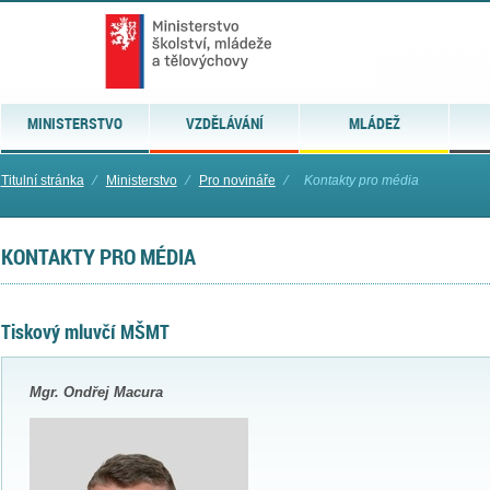
MINISTERSTVO
VZDĚLÁVÁNÍ
MLÁDEŽ
Titulní stránka
⁄
Ministerstvo
⁄
Pro novináře
⁄
Kontakty pro média
KONTAKTY PRO MÉDIA
Tiskový mluvčí MŠMT
Mgr. Ondřej Macura