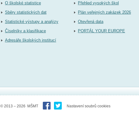
O školské statistice
Přehled vysokých škol
Sběry statistických dat
Plán veřejných zakázek 2026
Statistické výstupy a analýzy
Otevřená data
Číselníky a klasifikace
PORTÁL YOUR EUROPE
Adresáře školských institucí
© 2013 – 2026 MŠMT
Nastavení soubrů cookies