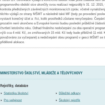
programového období sice ukončily svou realizaci nejpozději k 31. 12. 2015,
kontrola předložených závěrečných monitorovacích zpráv, včetně vynaložený
těchto výdajů ze strany MŠMT a následně také MF (tedy po provedení posled
vystavit konečný účet a říci, kolik prostředků zůstane nevyčerpáno. Čerpán
prozatím není ukončeno a Evropské komisi budou poslední průběžné žádosti 
čtvrtletí letošního roku. Odhad finálního nedočerpání za oba operační progra
výši cca 4 mld. Kč, ze zmiňovaných 15 mld. Kč tedy bude přibližně 11 mld. Kč
považováno za vyčerpané) a nedočerpání obou programů v gesci MŠMT se 
přidělené alokace.
MINISTERSTVO ŠKOLSTVÍ, MLÁDEŽE A TĚLOVÝCHOVY
Rejstříky, databáze
Statistika školství
Důležité odkazy
Pro veřejnost
Školský rejstřík