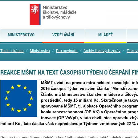
MINISTERSTVO
VZDĚLÁVÁNÍ
MLÁDEŽ
Titulní stránka
⁄
Ministerstvo
⁄
Pro novináře
⁄
Archiv tiskových zpráv
⁄
Tiskov
REAKCE MŠMT NA TEXT ČASOPISU TÝDEN O ČERPÁNÍ FIN
MŠMT uvádí na pravou míru některé zavádějící infor
2016 časopis Týden ve svém článku "Ministři zahod
článku má Ministerstvo školství, mládeže a tělov
prostředků, tedy 15 miliard Kč. Skutečnost je takov
spravované MŠMT, tj. alokace Operačního progra
konkurenceschopnost (OP VK) a Operačního prog
inovace (OP VaVpI), v tuto chvíli sice opravdu zbývá
miliard Kč , tato částka však nepředstavuje Týdnem zmiňovaných 22 % a
Proces tzv. certifikace výdajů u končícího období však ještě zdaleka není u