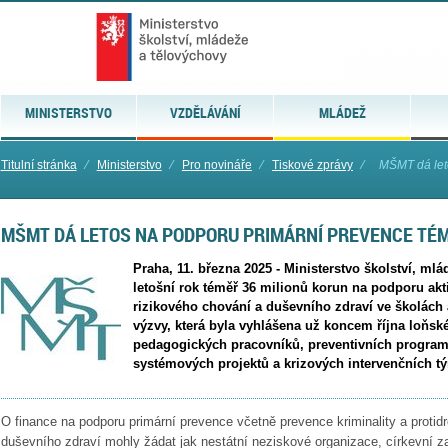
MINISTERSTVO
VZDĚLÁVÁNÍ
MLÁDEŽ
Titulní stránka
⁄
Ministerstvo
⁄
Pro novináře
⁄
Tiskové zprávy
⁄
MŠMT dá let
MŠMT DÁ LETOS NA PODPORU PRIMÁRNÍ PREVENCE TÉM
Praha, 11. března 2025 - Ministerstvo školství, ml
letošní rok téměř 36 milionů korun na podporu akti
rizikového chování a duševního zdraví ve školách 
výzvy, která byla vyhlášena už koncem října loňsk
pedagogických pracovníků, preventivních programů
systémových projektů a krizových intervenčních t
O finance na podporu primární prevence včetně prevence kriminality a protid
duševního zdraví mohly žádat jak nestátní neziskové organizace, církevní za