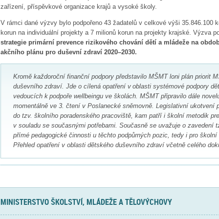
zařízení, příspěvkové organizace krajů a vysoké školy.
V rámci dané výzvy bylo podpořeno 43 žadatelů v celkové výši 35.846.100 ko
korun na individuální projekty a 7 milionů korun na projekty krajské. Výzva 
strategie primární prevence rizikového chování dětí a mládeže na obdo
akčního plánu pro duševní zdraví 2020–2030.
Kromě každoroční finanční podpory představilo MŠMT loni plán priorit 
duševního zdraví. Jde o cílená opatření v oblasti systémové podpory d
vedoucích k podpoře wellbeingu ve školách. MŠMT připravilo dále novel
momentálně ve 3. čtení v Poslanecké sněmovně. Legislativní ukotvení
do tzv. školního poradenského pracoviště, kam patří i školní metodik p
v souladu se současnými potřebami. Současně se uvažuje o zavedení t
přímé pedagogické činnosti u těchto podpůrných pozic, tedy i pro školn
Přehled opatření v oblasti dětského duševního zdraví včetně celého dok
MINISTERSTVO ŠKOLSTVÍ, MLÁDEŽE A TĚLOVÝCHOVY