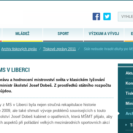
MLÁDEŽ
SPORT
VÝZKUM A VÝVOJ
E
Archiv tiskových zpráv
⁄
Tiskové zprávy 2011
⁄
Stát nebude hradit dluhy po MS
S V LIBERCI
Aktu
rávu a hodnocení mistrovství světa v klasickém lyžování
Kon
 ministr školství Josef Dobeš. Z prostředků státního rozpočtu
půjdou.
Tis
Mini
z MS v Liberci byla nejen stručná rekapitulace historie
 2009, ale také shrnutí vývoje problémů souvisejících s touto
Arc
kolství Josef Dobeš kabinet o opatřeních, která MŠMT přijalo, aby
h aspektů při pořádání velkých mezinárodních sportovních akcí
T