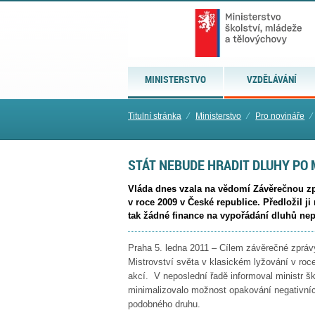
MINISTERSTVO
VZDĚLÁVÁNÍ
Titulní stránka
⁄
Ministerstvo
⁄
Pro novináře
⁄
STÁT NEBUDE HRADIT DLUHY PO M
Vláda dnes vzala na vědomí Závěrečnou zp
v roce 2009 v České republice. Předložil ji
tak žádné finance na vypořádání dluhů ne
Praha 5. ledna 2011 – Cílem závěrečné zprávy 
Mistrovství světa v klasickém lyžování v roce
akcí. V neposlední řadě informoval ministr š
minimalizovalo možnost opakování negativníc
podobného druhu.