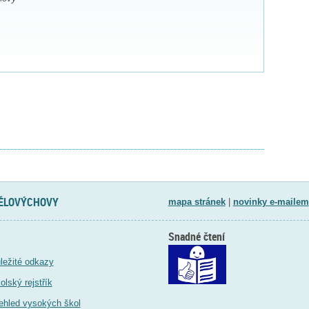
TĚLOVÝCHOVY
mapa stránek
|
novinky e-mailem
Snadné čtení
ležité odkazy
olský rejstřík
ehled vysokých škol