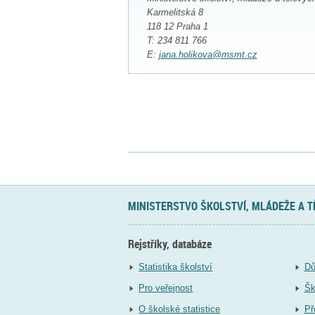
Karmelitská 8
118 12 Praha 1
T: 234 811 766
E:
jana.holikova@msmt.cz
MINISTERSTVO ŠKOLSTVÍ, MLÁDEŽE A 
Rejstříky, databáze
Statistika školství
Dů
Pro veřejnost
Šk
O školské statistice
Př