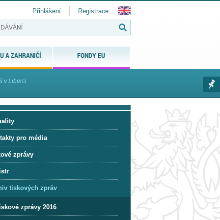
Přihlášení
Registrace
U A ZAHRANIČÍ
FONDY EU
 v Liberci
ality
takty pro média
kové zprávy
str
hiv tiskových zpráv
iskové zprávy 2016