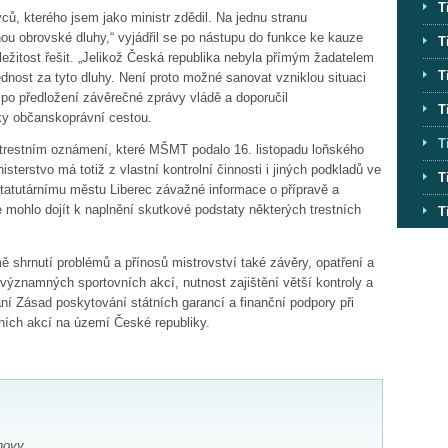
T
ivců, kterého jsem jako ministr zdědil. Na jednu stranu
hou obrovské dluhy,“ vyjádřil se po nástupu do funkce ke kauze
T
ležitost řešit. „Jelikož Česká republika nebyla přímým žadatelem
T
dnost za tyto dluhy. Není proto možné sanovat vzniklou situaci
r po předložení závěrečné zprávy vládě a doporučil
T
vky občanskoprávní cestou.
T
o trestním oznámení, které MŠMT podalo 16. listopadu loňského
terstvo má totiž z vlastní kontrolní činnosti i jiných podkladů ve
T
 statutárnímu městu Liberec závažné informace o přípravě a
 mohlo dojít k naplnění skutkové podstaty některých trestních
T
ě shrnutí problémů a přínosů mistrovství také závěry, opatření a
 významných sportovních akcí, nutnost zajištění větší kontroly a
ní Zásad poskytování státních garancí a finanční podpory při
ích akcí na území České republiky.
hovy