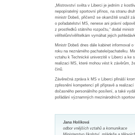
„Mistrovství světa v Liberci je jedním z kostl
nepopíratelný sportovní přínos, na stranu dru
ministr Dobeš, přičemž se okamžitě snažil zá
o pořadatelství MS, nenese ani právní odpově
z prostředků státního rozpočtu,“ dodal minist
věřitelům/věřitelkám vymáhat jejich pohledá
Ministr Dobeš dnes dále kabinet informoval 
roku na neznámého pachatele/pachatelku. Minis
vztahu k Technické univerzitě v Liberci a ke
realizaci MS, které mohou vést k závěrům, že
činů.
Závěrečná zpráva k MS v Liberci přináší krom
zpřesnění kompetencí při přípravě a realizací
dočasného personálního posílení, a také vydá
pořádání významných mezinárodních sportovn
Jana Holíková
odbor vnějších vztahů a komunikace
Ministerstvo školství, mládeže a tělovýc