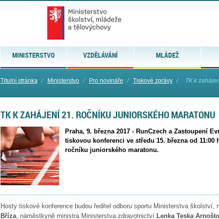
MINISTERSTVO
VZDĚLÁVÁNÍ
MLÁDEŽ
Titulní stránka
⁄
Ministerstvo
⁄
Pro novináře
⁄
Tiskové zprávy
⁄
TK k zahájen
TK K ZAHÁJENÍ 21. ROČNÍKU JUNIORSKÉHO MARATONU
Praha, 9. března 2017 - RunCzech a Zastoupení E
tiskovou konferenci ve středu 15. března od 11:00 h
ročníku juniorského maratonu.
Hosty tiskové konference budou ředitel odboru sportu Ministerstva školství
Bříza
, náměstkyně ministra Ministerstva zdravotnictví
Lenka Teska Arnošt