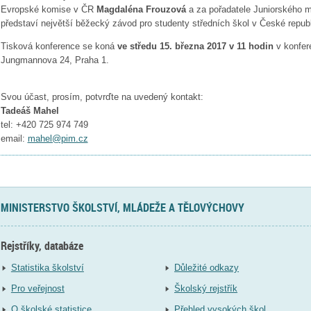
Evropské komise v ČR
Magdaléna Frouzová
a za pořadatele Juniorského 
představí největší běžecký závod pro studenty středních škol v České republ
Tisková konference se koná
ve středu 15. března 2017 v 11 hodin
v konfer
Jungmannova 24, Praha 1.
Svou účast, prosím, potvrďte na uvedený kontakt:
Tadeáš Mahel
tel: +420 725 974 749
email:
mahel@pim.cz
MINISTERSTVO ŠKOLSTVÍ, MLÁDEŽE A TĚLOVÝCHOVY
Rejstříky, databáze
Statistika školství
Důležité odkazy
Pro veřejnost
Školský rejstřík
O školské statistice
Přehled vysokých škol