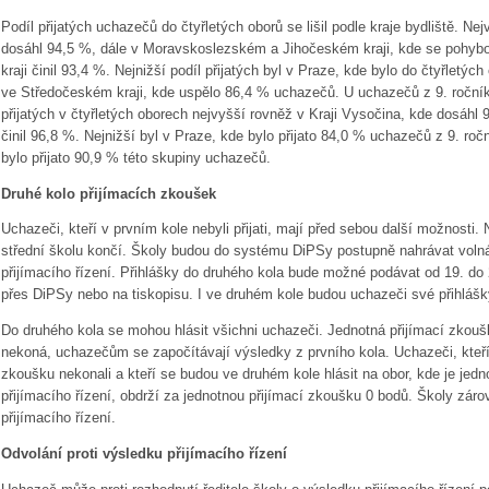
Podíl přijatých uchazečů do čtyřletých oborů se lišil podle kraje bydliště. Nej
dosáhl 94,5 %, dále v Moravskoslezském a Jihočeském kraji, kde se pohyb
kraji činil 93,4 %. Nejnižší podíl přijatých byl v Praze, kde bylo do čtyřletýc
ve Středočeském kraji, kde uspělo 86,4 % uchazečů. U uchazečů z 9. ročníků
přijatých v čtyřletých oborech nejvyšší rovněž v Kraji Vysočina, kde dosáhl 
činil 96,8 %. Nejnižší byl v Praze, kde bylo přijato 84,0 % uchazečů z 9. roč
bylo přijato 90,9 % této skupiny uchazečů.
Druhé kolo přijímacích zkoušek
Uchazeči, kteří v prvním kole nebyli přijati, mají před sebou další možnosti.
střední školu končí. Školy budou do systému DiPSy postupně nahrávat volná 
přijímacího řízení. Přihlášky do druhého kola bude možné podávat od 19. do 
přes DiPSy nebo na tiskopisu. I ve druhém kole budou uchazeči své přihlášky ř
Do druhého kola se mohou hlásit všichni uchazeči. Jednotná přijímací zkou
nekoná, uchazečům se započítávají výsledky z prvního kola. Uchazeči, kteří
zkoušku nekonali a kteří se budou ve druhém kole hlásit na obor, kde je jedn
přijímacího řízení, obdrží za jednotnou přijímací zkoušku 0 bodů. Školy zárov
přijímacího řízení.
Odvolání proti výsledku přijímacího řízení