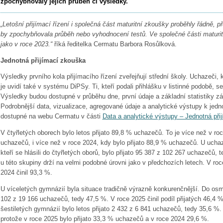
zpochybňovaly jejich průběh či výsledky.
„Letošní přijímací řízení i společná část maturitní zkoušky proběhly řádně, př
by zpochybňovala průběh nebo vyhodnocení testů. Ve společné části maturi
jako v roce 2023.“
říká ředitelka Cermatu Barbora Rosůlková.
Jednotná přijímací zkouška
Výsledky prvního kola přijímacího řízení zveřejňují střední školy. Uchazeči, kt
je uvidí také v systému DiPSy. Ti, kteří podali přihlášku v listinné podobě, s
Výsledky budou dostupné v průběhu dne, první údaje a základní statistiky zá
Podrobnější data, vizualizace, agregované údaje a analytické výstupy k jedn
dostupné na webu Cermatu v části
Data a analytické výstupy – Jednotná při
V čtyřletých oborech bylo letos přijato 89,8 % uchazečů. To je více než v roc
uchazečů, i více než v roce 2024, kdy bylo přijato 88,9 % uchazečů. U uchaz
kteří se hlásili do čtyřletých oborů, bylo přijato 95 387 z 102 267 uchazečů, t
u této skupiny drží na velmi podobné úrovni jako v předchozích letech. V ro
2024 činil 93,3 %.
U víceletých gymnázií byla situace tradičně výrazně konkurenčnější. Do osmil
102 z 19 166 uchazečů, tedy 47,5 %. V roce 2025 činil podíl přijatých 46,4 
šestiletých gymnázií bylo letos přijato 2 432 z 6 841 uchazečů, tedy 35,6 %. 
protože v roce 2025 bylo přijato 33,3 % uchazečů a v roce 2024 29,6 %.