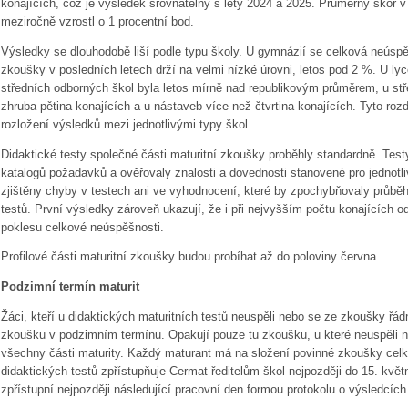
konajících, což je výsledek srovnatelný s lety 2024 a 2025. Průměrný skór v
meziročně vzrostl o 1 procentní bod.
Výsledky se dlouhodobě liší podle typu školy. U gymnázií se celková neúspě
zkoušky v posledních letech drží na velmi nízké úrovni, letos pod 2 %. U ly
středních odborných škol byla letos mírně nad republikovým průměrem, u stř
zhruba pětina konajících a u nástaveb více než čtvrtina konajících. Tyto ro
rozložení výsledků mezi jednotlivými typy škol.
Didaktické testy společné části maturitní zkoušky proběhly standardně. Test
katalogů požadavků a ověřovaly znalosti a dovednosti stanovené pro jednotl
zjištěny chyby v testech ani ve vyhodnocení, které by zpochybňovaly průbě
testů. První výsledky zároveň ukazují, že i při nejvyšším počtu konajících 
poklesu celkové neúspěšnosti.
Profilové části maturitní zkoušky budou probíhat až do poloviny června.
Podzimní termín maturit
Žáci, kteří u didaktických maturitních testů neuspěli nebo se ze zkoušky řád
zkoušku v podzimním termínu. Opakují pouze tu zkoušku, u které neuspěli ne
všechny části maturity. Každý maturant má na složení povinné zkoušky celk
didaktických testů zpřístupňuje Cermat ředitelům škol nejpozději do 15. květ
zpřístupní nejpozději následující pracovní den formou protokolu o výsledcích