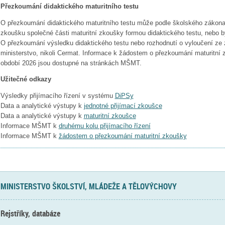
Přezkoumání didaktického maturitního testu
O přezkoumání didaktického maturitního testu může podle školského zákona
zkoušku společné části maturitní zkoušky formou didaktického testu, nebo b
O přezkoumání výsledku didaktického testu nebo rozhodnutí o vyloučení ze
ministerstvo, nikoli Cermat. Informace k žádostem o přezkoumání maturitní
období 2026 jsou dostupné na stránkách MŠMT.
Užitečné odkazy
Výsledky přijímacího řízení v systému
DiPSy
Data a analytické výstupy k
jednotné přijímací zkoušce
Data a analytické výstupy k
maturitní zkoušce
Informace MŠMT k
druhému kolu přijímacího řízení
Informace MŠMT k
žádostem o přezkoumání maturitní zkoušky
MINISTERSTVO ŠKOLSTVÍ, MLÁDEŽE A TĚLOVÝCHOVY
Rejstříky, databáze