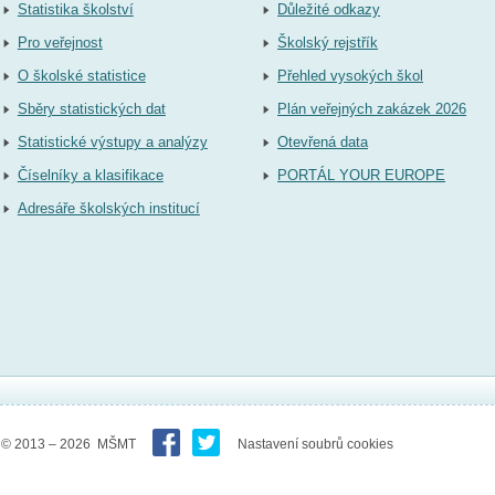
Statistika školství
Důležité odkazy
Pro veřejnost
Školský rejstřík
O školské statistice
Přehled vysokých škol
Sběry statistických dat
Plán veřejných zakázek 2026
Statistické výstupy a analýzy
Otevřená data
Číselníky a klasifikace
PORTÁL YOUR EUROPE
Adresáře školských institucí
© 2013 – 2026 MŠMT
Nastavení soubrů cookies