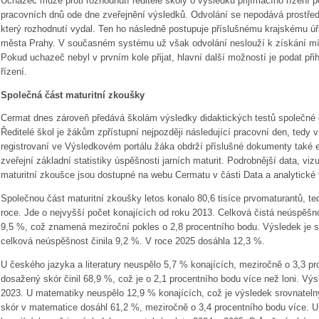
Uchazeč může proti rozhodnutí ředitele školy o výsledku přijímacího řízení po
pracovních dnů ode dne zveřejnění výsledků. Odvolání se nepodává prostředni
který rozhodnutí vydal. Ten ho následně postupuje příslušnému krajskému úř
města Prahy. V současném systému už však odvolání neslouží k získání m
Pokud uchazeč nebyl v prvním kole přijat, hlavní další možností je podat při
řízení.
Společná část maturitní zkoušky
Cermat dnes zároveň předává školám výsledky didaktických testů společné čá
Ředitelé škol je žákům zpřístupní nejpozději následující pracovní den, tedy 
registrovaní ve Výsledkovém portálu žáka obdrží příslušné dokumenty také 
zveřejní základní statistiky úspěšnosti jarních maturit. Podrobnější data, viz
maturitní zkoušce jsou dostupné na webu Cermatu v části Data a analytické 
Společnou část maturitní zkoušky letos konalo 80,6 tisíce prvomaturantů, te
roce. Jde o nejvyšší počet konajících od roku 2013. Celková čistá neúspěšno
9,5 %, což znamená meziroční pokles o 2,8 procentního bodu. Výsledek je s
celková neúspěšnost činila 9,2 %. V roce 2025 dosáhla 12,3 %.
U českého jazyka a literatury neuspělo 5,7 % konajících, meziročně o 3,3 
dosažený skór činil 68,9 %, což je o 2,1 procentního bodu více než loni. Vý
2023. U matematiky neuspělo 12,9 % konajících, což je výsledek srovnateln
skór v matematice dosáhl 61,2 %, meziročně o 3,4 procentního bodu více. U