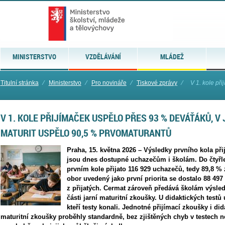
MINISTERSTVO
VZDĚLÁVÁNÍ
MLÁDEŽ
Titulní stránka
⁄
Ministerstvo
⁄
Pro novináře
⁄
Tiskové zprávy
⁄
V 1. kole př
V 1. KOLE PŘIJÍMAČEK USPĚLO PŘES 93 % DEVÁŤÁKŮ, V
MATURIT USPĚLO 90,5 % PRVOMATURANTŮ
Praha, 15. května 2026 – Výsledky prvního kola při
jsou dnes dostupné uchazečům i školám. Do čtyřle
prvním kole přijato 116 929 uchazečů, tedy 89,8 %
obor uvedený jako první priorita se dostalo 88 497
z přijatých. Cermat zároveň předává školám výsled
části jarní maturitní zkoušky. U didaktických test
kteří testy konali. Jednotné přijímací zkoušky i did
maturitní zkoušky proběhly standardně, bez zjištěných chyb v testech 