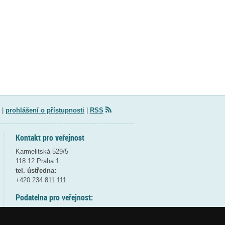
|
prohlášení o přístupnosti
|
RSS
Kontakt pro veřejnost
Karmelitská 529/5
118 12 Praha 1
tel. ústředna:
+420 234 811 111
Podatelna pro veřejnost:
pondělí a středa - 7:30-17:00
úterý a čtvrtek - 7:30-15:30