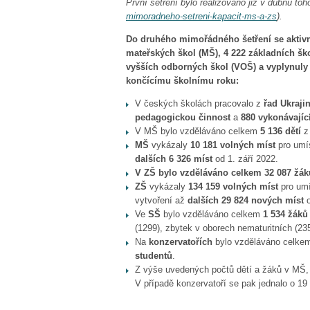
První šetření bylo realizováno již v dubnu toh
mimoradneho-setreni-kapacit-ms-a-zs
).
Do druhého mimořádného šetření se aktivně 
mateřských škol (MŠ), 4 222 základních škol
vyšších odborných škol (VOŠ) a vyplynuly z
končícímu školnímu roku:
V českých školách pracovalo z
řad Ukraji
pedagogickou činnost
a
880 vykonávají
V MŠ bylo vzděláváno celkem
5 136 dětí
z 
MŠ
vykázaly
10 181 volných míst
pro umís
dalších 6 326 míst
od 1. září 2022.
V ZŠ bylo vzděláváno celkem 32 087 žák
ZŠ
vykázaly
134 159 volných míst
pro umí
vytvoření až
dalších 29 824 nových míst
o
Ve
SŠ
bylo vzděláváno celkem
1 534 žáků
(1299), zbytek v oborech nematuritních (235
Na
konzervatořích
bylo vzděláváno celk
studentů
.
Z výše uvedených počtů dětí a žáků v MŠ, 
V případě konzervatoří se pak jednalo o 19