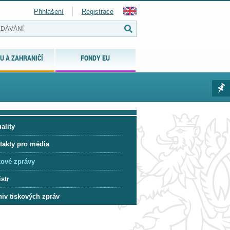
Přihlášení
Registrace
U A ZAHRANIČÍ
FONDY EU
ality
takty pro média
kové zprávy
str
hiv tiskových zpráv