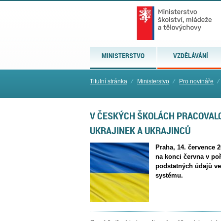
MINISTERSTVO
VZDĚLÁVÁNÍ
Titulní stránka
⁄
Ministerstvo
⁄
Pro novináře
⁄
V ČESKÝCH ŠKOLÁCH PRACOVALO
UKRAJINEK A UKRAJINCŮ
Praha, 14. července 2
na konci června v poř
podstatných údajů ve
systému.