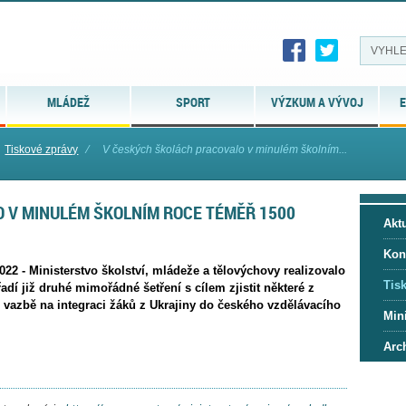
MLÁDEŽ
SPORT
VÝZKUM A VÝVOJ
E
Tiskové zprávy
⁄
V českých školách pracovalo v minulém školním...
 V MINULÉM ŠKOLNÍM ROCE TÉMĚŘ 1500
Aktu
Kon
022 - Ministerstvo školství, mládeže a tělovýchovy realizovalo
Tis
adí již druhé mimořádné šetření s cílem zjistit některé z
 vazbě na integraci žáků z Ukrajiny do českého vzdělávacího
Mini
Arc