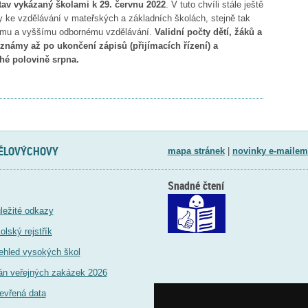
 stav vykázaný školami k 29. červnu 2022
. V tuto chvíli stále ještě
ny ke vzdělávání v mateřských a základních školách, stejně tak
ednímu a vyššímu odbornému vzdělávání.
Validní počty dětí, žáků a
námy až po ukončení zápisů (přijímacích řízení) a
hé polovině srpna.
TĚLOVÝCHOVY
mapa stránek
|
novinky e-mailem
Snadné čtení
ležité odkazy
olský rejstřík
ehled vysokých škol
án veřejných zakázek 2026
evřená data