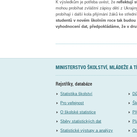
K výsledkům je potřeba uvést, že
reflektují
mohou probíhat zvláštní zápisy dětí z Ukraji
probíhají i další kola přijímání žáků ke stř
studentů v novém školním roce tak budou z
vyhodnocení dat, předpokládáme, že v dru
MINISTERSTVO ŠKOLSTVÍ, MLÁDEŽE A 
Rejstříky, databáze
Statistika školství
Dů
Pro veřejnost
Šk
O školské statistice
Př
Sběry statistických dat
Pl
Statistické výstupy a analýzy
Ot