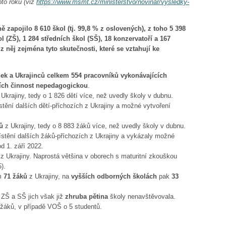
oto roku (viz
https://www.msmt.cz/ministerstvo/novinar/vysledky-
zapojilo 8 610 škol (tj. 99,8 % z oslovených), z toho 5 398
 (ZŠ), 1 284 středních škol (SŠ), 18 konzervatoří a 167
 něj zejména tyto skutečnosti, které se vztahují ke
nek a Ukrajinců celkem
554 pracovníků vykonávajících
cích činnost nepedagogickou
.
Ukrajiny, tedy o 1 826 dětí více, než uvedly školy v dubnu.
tění dalších dětí-příchozích z Ukrajiny a možné vytvoření
ů
z Ukrajiny, tedy o 8 883 žáků více, než uvedly školy v dubnu.
stění dalších žáků-příchozích z Ukrajiny a vykázaly možné
d 1. září 2022.
z Ukrajiny. Naprostá většina v oborech s maturitní zkouškou
).
em
71 žáků
z Ukrajiny, na
vyšších odborných školách
pak
33
ZŠ a SŠ jich však již
zhruba pětina
školy nenavštěvovala.
 žáků, v případě VOŠ o 5 studentů.