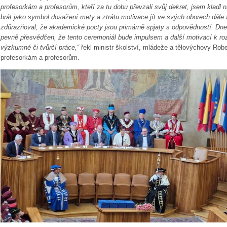
profesorkám a profesorům, kteří za tu dobu převzali svůj dekret, jsem kladl
brát jako symbol dosažení mety a ztrátu motivace jít ve svých oborech dále
zdůrazňoval, že akademické pocty jsou primárně spjaty s odpovědností. Dn
pevně přesvědčen, že tento ceremoniál bude impulsem a další motivací k ro
výzkumné či tvůrčí práce,“
řekl ministr školství, mládeže a tělovýchovy Rob
profesorkám a profesorům.