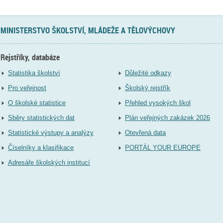
MINISTERSTVO ŠKOLSTVÍ, MLÁDEŽE A TĚLOVÝCHOVY
Rejstříky, databáze
Statistika školství
Důležité odkazy
Pro veřejnost
Školský rejstřík
O školské statistice
Přehled vysokých škol
Sběry statistických dat
Plán veřejných zakázek 2026
Statistické výstupy a analýzy
Otevřená data
Číselníky a klasifikace
PORTÁL YOUR EUROPE
Adresáře školských institucí