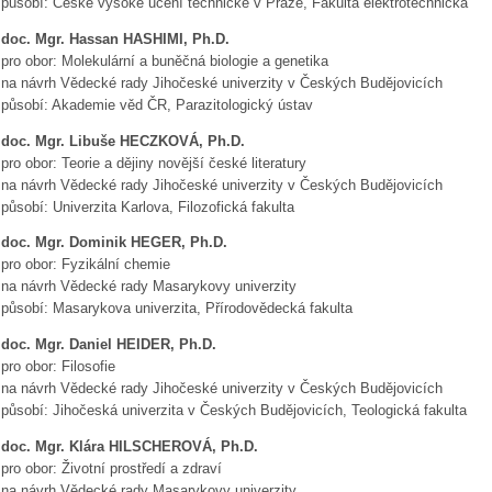
působí: České vysoké učení technické v Praze, Fakulta elektrotechnická
doc. Mgr. Hassan HASHIMI, Ph.D.
pro obor: Molekulární a buněčná biologie a genetika
na návrh Vědecké rady Jihočeské univerzity v Českých Budějovicích
působí: Akademie věd ČR, Parazitologický ústav
doc. Mgr. Libuše HECZKOVÁ, Ph.D.
pro obor: Teorie a dějiny novější české literatury
na návrh Vědecké rady Jihočeské univerzity v Českých Budějovicích
působí: Univerzita Karlova, Filozofická fakulta
doc. Mgr. Dominik HEGER, Ph.D.
pro obor: Fyzikální chemie
na návrh Vědecké rady Masarykovy univerzity
působí: Masarykova univerzita, Přírodovědecká fakulta
doc. Mgr. Daniel HEIDER, Ph.D.
pro obor: Filosofie
na návrh Vědecké rady Jihočeské univerzity v Českých Budějovicích
působí: Jihočeská univerzita v Českých Budějovicích, Teologická fakulta
doc. Mgr. Klára HILSCHEROVÁ, Ph.D.
pro obor: Životní prostředí a zdraví
na návrh Vědecké rady Masarykovy univerzity