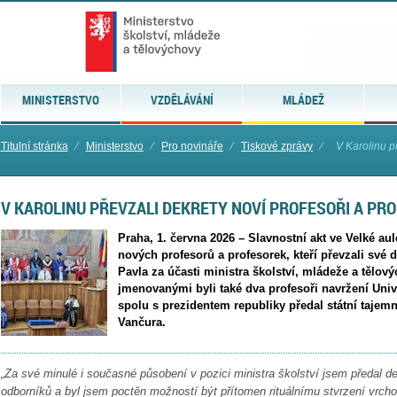
MINISTERSTVO
VZDĚLÁVÁNÍ
MLÁDEŽ
Titulní stránka
⁄
Ministerstvo
⁄
Pro novináře
⁄
Tiskové zprávy
⁄
V Karolinu př
V KAROLINU PŘEVZALI DEKRETY NOVÍ PROFESOŘI A PR
Praha, 1. června 2026 – Slavnostní akt ve Velké au
nových profesorů a profesorek, kteří převzali své 
Pavla za účasti ministra školství, mládeže a tělo
jmenovanými byli také dva profesoři navržení Univ
spolu s prezidentem republiky předal státní tajemn
Vančura.
„Za své minulé i současné působení v pozici ministra školství jsem předal 
odborníků a byl jsem poctěn možností být přítomen rituálnímu stvrzení vrcho