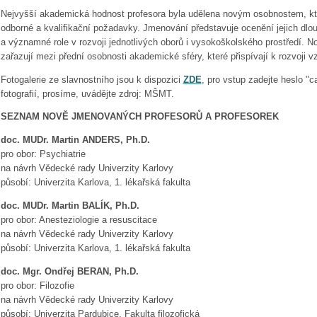
Nejvyšší akademická hodnost profesora byla udělena novým osobnostem, kt
odborné a kvalifikační požadavky. Jmenování představuje ocenění jejich dlo
a významné role v rozvoji jednotlivých oborů i vysokoškolského prostředí. N
zařazují mezi přední osobnosti akademické sféry, které přispívají k rozvoji 
Fotogalerie ze slavnostního jsou k dispozici
ZDE
, pro vstup zadejte heslo "c
fotografií, prosíme, uvádějte zdroj: MŠMT.
SEZNAM NOVĚ JMENOVANÝCH PROFESORŮ A PROFESOREK
doc. MUDr. Martin ANDERS, Ph.D.
pro obor: Psychiatrie
na návrh Vědecké rady Univerzity Karlovy
působí: Univerzita Karlova, 1. lékařská fakulta
doc. MUDr. Martin BALÍK, Ph.D.
pro obor: Anesteziologie a resuscitace
na návrh Vědecké rady Univerzity Karlovy
působí: Univerzita Karlova, 1. lékařská fakulta
doc. Mgr. Ondřej BERAN, Ph.D.
pro obor: Filozofie
na návrh Vědecké rady Univerzity Karlovy
působí: Univerzita Pardubice, Fakulta filozofická