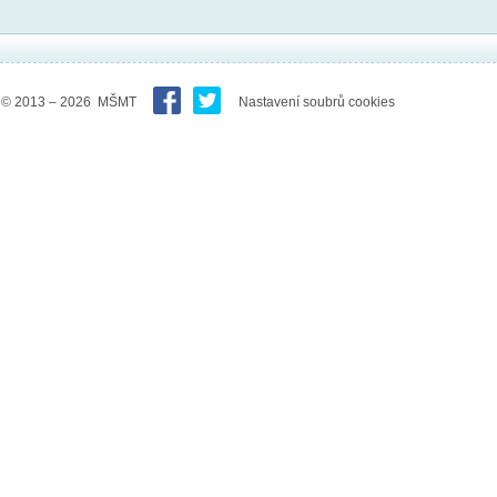
© 2013 – 2026 MŠMT
Nastavení soubrů cookies