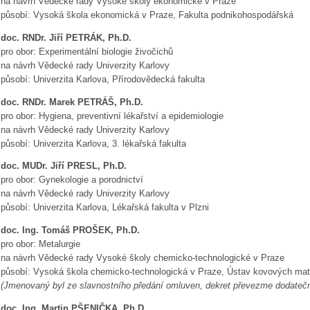
na návrh Vědecké rady Vysoké školy ekonomické v Praze
působí: Vysoká škola ekonomická v Praze, Fakulta podnikohospodářská
doc. RNDr. Jiří PETRÁK, Ph.D.
pro obor: Experimentální biologie živočichů
na návrh Vědecké rady Univerzity Karlovy
působí: Univerzita Karlova, Přírodovědecká fakulta
doc. RNDr. Marek PETRÁŠ, Ph.D.
pro obor: Hygiena, preventivní lékařství a epidemiologie
na návrh Vědecké rady Univerzity Karlovy
působí: Univerzita Karlova, 3. lékařská fakulta
doc. MUDr. Jiří PRESL, Ph.D.
pro obor: Gynekologie a porodnictví
na návrh Vědecké rady Univerzity Karlovy
působí: Univerzita Karlova, Lékařská fakulta v Plzni
doc. Ing. Tomáš PROŠEK, Ph.D.
pro obor: Metalurgie
na návrh Vědecké rady Vysoké školy chemicko-technologické v Praze
působí: Vysoká škola chemicko-technologická v Praze, Ústav kovových mater
(Jmenovaný byl ze slavnostního předání omluven, dekret převezme dodatečn
doc. Ing. Martin PŠENIČKA, Ph.D.