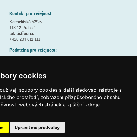
Kontakt pro veřejnost
Karmelitská 529/5
118 12 Praha 1
tel. ústředna:
+420 234 811 111
Podatelna pro veřejnost:
pondělí a středa - 7:30-17:00
úterý a čtvrtek - 7:30-15:30
pátek - 7:30-14:00
bory cookies
8:30 - 9:30 - bezpečnostní přestávka
(více informací
ZDE
)
užívají soubory cookies a další sledovací nástroje s
elského prostředí, zobrazení přizpůsobeného obsahu
Elektronická podatelna:
těvnosti webových stránek a zjištění zdroje
posta@msmt.gov.cz
ID datové schránky:
vidaawt
ám
Upravit mé předvolby