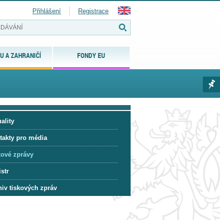
Přihlášení
Registrace
U A ZAHRANIČÍ
FONDY EU
ality
takty pro média
kové zprávy
str
hiv tiskových zpráv