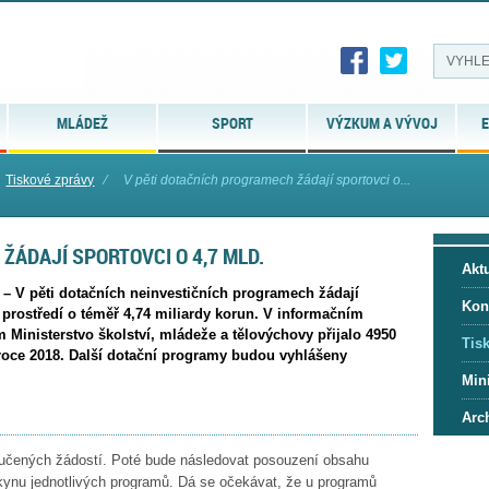
MLÁDEŽ
SPORT
VÝZKUM A VÝVOJ
E
Tiskové zprávy
⁄
V pěti dotačních programech žádají sportovci o...
ŽÁDAJÍ SPORTOVCI O 4,7 MLD.
Aktu
 – V pěti dotačních neinvestičních programech žádají
Kon
 prostředí o téměř 4,74 miliardy korun. V informačním
Ministerstvo školství, mládeže a tělovýchovy přijalo 4950
Tis
roce 2018. Další dotační programy budou vyhlášeny
Mini
Arc
oručených žádostí. Poté bude následovat posouzení obsahu
okynu jednotlivých programů. Dá se očekávat, že u programů