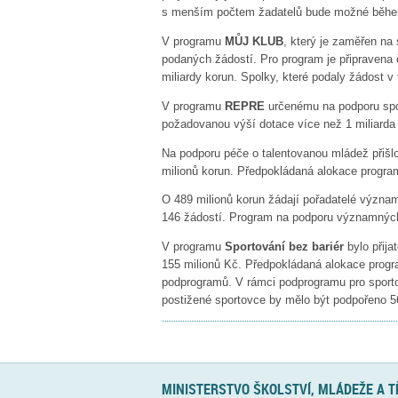
s menším počtem žadatelů bude možné během 
V programu
MŮJ KLUB
, který je zaměřen na
podaných žádostí. Pro program je připravena 
miliardy korun. Spolky, které podaly žádost v
V programu
REPRE
určenému na podporu spor
požadovanou výší dotace více než 1 miliarda 
Na podporu péče o talentovanou mládež přišlo
milionů korun. Předpokládaná alokace progr
O 489 milionů korun žádají pořadatelé význa
146 žádostí. Program na podporu významnýc
V programu
Sportování bez bariér
bylo přij
155 milionů Kč. Předpokládaná alokace progr
podprogramů. V rámci podprogramu pro sport
postižené sportovce by mělo být podpořeno 5
MINISTERSTVO ŠKOLSTVÍ, MLÁDEŽE A 