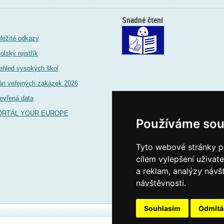
Snadné čtení
ležité odkazy
olský rejstřík
ehled vysokých škol
án veřejných zakázek 2026
evřená data
ORTÁL YOUR EUROPE
Používáme sou
Tyto webové stránky po
cílem vylepšení uživat
a reklam, analýzy návš
návštěvnosti.
Souhlasím
Odmít