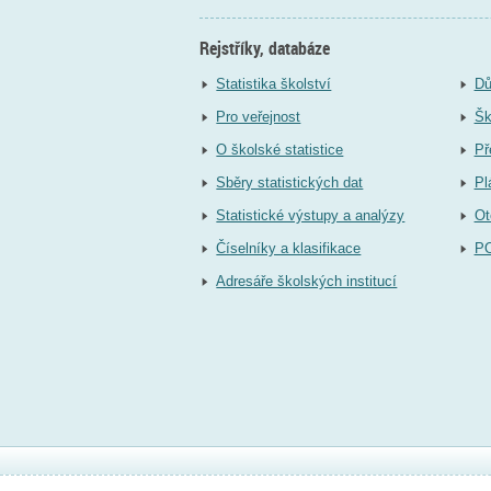
Rejstříky, databáze
Statistika školství
Dů
Pro veřejnost
Šk
O školské statistice
Př
Sběry statistických dat
Pl
Statistické výstupy a analýzy
Ot
Číselníky a klasifikace
P
Adresáře školských institucí