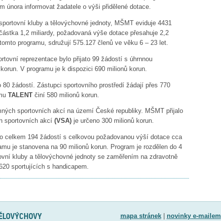
února informovat žadatele o výši přidělené dotace.
 sportovní kluby a tělovýchovné jednoty, MŠMT eviduje 4431
částka 1,2 miliardy, požadovaná výše dotace přesahuje 2,2
 tomto programu, sdružují 575.127 členů ve věku 6 – 23 let.
tovní reprezentace bylo přijato 99 žádostí s úhrnnou
korun. V programu je k dispozici 690 milionů korun.
 80 žádostí. Zástupci sportovního prostředí žádají přes 770
amu
TALENT
činí 580 milionů korun.
mných sportovních akcí na území České republiky. MŠMT přijalo
h sportovních akcí
(VSA)
je určeno 300 milionů korun.
ato celkem 194 žádostí s celkovou požadovanou výší dotace cca
amu je stanovena na 90 milionů korun. Program je rozdělen do 4
ovní kluby a tělovýchovné jednoty se zaměřením na zdravotně
620 sportujících s handicapem.
TĚLOVÝCHOVY
mapa stránek
|
novinky e-mailem