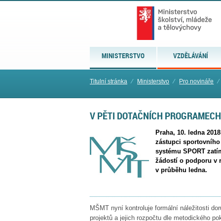
MINISTERSTVO
VZDĚLÁVÁNÍ
Titulní stránka
⁄
Ministerstvo
⁄
Pro novináře
⁄
V PĚTI DOTAČNÍCH PROGRAMECH 
Praha, 10. ledna 2018
zástupci sportovního
systému SPORT zatím 
žádostí o podporu v 
v průběhu ledna.
MŠMT nyní kontroluje formální náležitosti d
projektů a jejich rozpočtu dle metodického p