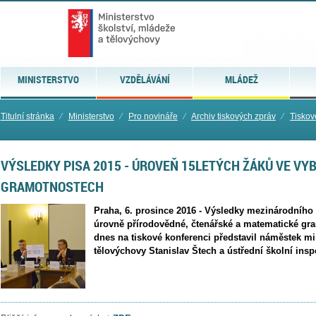
MINISTERSTVO
VZDĚLÁVÁNÍ
MLÁDEŽ
Titulní stránka
⁄
Ministerstvo
⁄
Pro novináře
⁄
Archiv tiskových zpráv
⁄
Tiskov
VÝSLEDKY PISA 2015 - ÚROVEŇ 15LETÝCH ŽÁKŮ VE V
GRAMOTNOSTECH
Praha, 6. prosince 2016 - Výsledky mezinárodního š
úrovně přírodovědné, čtenářské a matematické gra
dnes na tiskové konferenci představil náměstek mi
tělovýchovy Stanislav Štech a ústřední školní ins