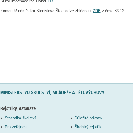
Bližší informace lze získat
ZDE
.
Komentář náměstka Stanislava Štecha lze zhlédnout
ZDE
v čase 33:12.
MINISTERSTVO ŠKOLSTVÍ, MLÁDEŽE A TĚLOVÝCHOVY
Rejstříky, databáze
Statistika školství
Důležité odkazy
Pro veřejnost
Školský rejstřík