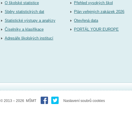
O školské statistice
Přehled vysokých škol
Sběry statistických dat
Plán veřejných zakázek 2026
Statistické výstupy a analýzy
Otevřená data
Číselníky a klasifikace
PORTÁL YOUR EUROPE
Adresáře školských institucí
© 2013 – 2026 MŠMT
Nastavení soubrů cookies