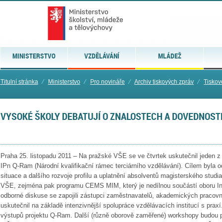
MINISTERSTVO
VZDĚLÁVÁNÍ
MLÁDEŽ
Titulní stránka
⁄
Ministerstvo
⁄
Pro novináře
⁄
Archiv tiskových zpráv
⁄
Tiskov
VYSOKÉ ŠKOLY DEBATUJÍ O ZNALOSTECH A DOVEDNOS
Praha 25. listopadu 2011 – Na pražské VŠE se ve čtvrtek uskutečnil jeden z
IPn Q-Ram (Národní kvalifikační rámec terciárního vzdělávání). Cílem byla
situace a dalšího rozvoje profilu a uplatnění absolventů magisterského stud
VŠE, zejména pak programu CEMS MIM, který je nedílnou součástí oboru In
odborné diskuse se zapojili zástupci zaměstnavatelů, akademických pracov
uskutečnil na základě intenzivnější spolupráce vzdělávacích institucí s prax
výstupů projektu Q-Ram. Další (různě oborově zaměřené) workshopy budou pr