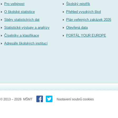
Pro veřejnost
Školský rejstřík
O školské statistice
Přehled vysokých škol
Sběry statistických dat
Plán veřejných zakázek 2026
Statistické výstupy a analýzy
Otevřená data
Číselníky a klasifikace
PORTÁL YOUR EUROPE
Adresáře školských institucí
© 2013 – 2026 MŠMT
Nastavení soubrů cookies