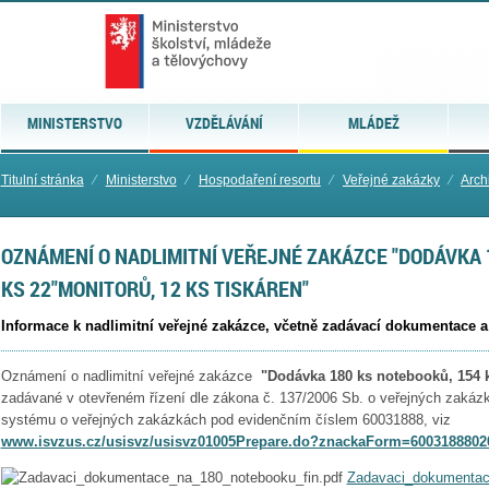
MINISTERSTVO
VZDĚLÁVÁNÍ
MLÁDEŽ
Titulní stránka
⁄
Ministerstvo
⁄
Hospodaření resortu
⁄
Veřejné zakázky
⁄
Arch
OZNÁMENÍ O NADLIMITNÍ VEŘEJNÉ ZAKÁZCE "DODÁVKA 
KS 22"MONITORŮ, 12 KS TISKÁREN"
Informace k nadlimitní veřejné zakázce, včetně zadávací dokumentace a j
Oznámení o nadlimitní veřejné zakázce
"Dodávka 180 ks notebooků, 154 k
zadávané v otevřeném řízení dle zákona č. 137/2006 Sb. o veřejných zakáz
systému o veřejných zakázkách pod evidenčním číslem 60031888, viz
www.isvzus.cz/usisvz/usisvz01005Prepare.do?znackaForm=6003188802
Zadavaci_dokumentac