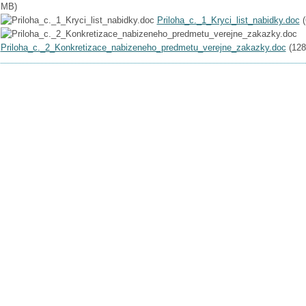
MB
)
Priloha_c._1_Kryci_list_nabidky.doc
(
Priloha_c._2_Konkretizace_nabizeneho_predmetu_verejne_zakazky.doc
(
128