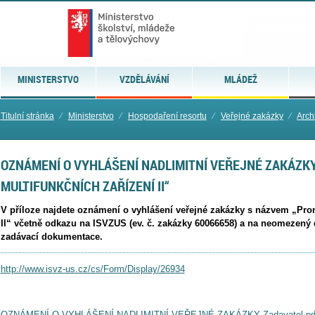
MINISTERSTVO
VZDĚLÁVÁNÍ
MLÁDEŽ
Titulní stránka
⁄
Ministerstvo
⁄
Hospodaření resortu
⁄
Veřejné zakázky
⁄
Arch
OZNÁMENÍ O VYHLÁŠENÍ NADLIMITNÍ VEŘEJNÉ ZAKÁZK
MULTIFUNKČNÍCH ZAŘÍZENÍ II“
V příloze najdete oznámení o vyhlášení veřejné zakázky s názvem „Pro
II“ včetně odkazu na ISVZUS (ev. č. zakázky 60066658) a na neomezený 
zadávací dokumentace.
http://www.isvz-us.cz/cs/Form/Display/26934
OZNÁMENÍ O VYHLÁŠENÍ NADLIMITNÍ VEŘEJNÉ ZAKÁZKY Zadavatel.pd