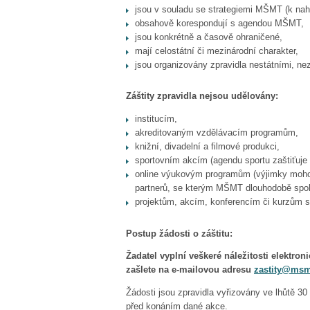
jsou v souladu se strategiemi MŠMT (k nah
obsahově korespondují s agendou MŠMT,
jsou konkrétně a časově ohraničené,
mají celostátní či mezinárodní charakter,
jsou organizovány zpravidla nestátními, n
Záštity zpravidla nejsou udělovány:
institucím,
akreditovaným vzdělávacím programům,
knižní, divadelní a filmové produkci,
sportovním akcím (agendu sportu zaštiťuje 
online výukovým programům (výjimky mohou 
partnerů, se kterým MŠMT dlouhodobě spol
projektům, akcím, konferencím či kurzům 
Postup žádosti o záštitu:
Žadatel vyplní veškeré náležitosti elektro
zašlete na e-mailovou adresu
zastity@msm
Žádosti jsou zpravidla vyřizovány ve lhůtě 30
před konáním dané akce.