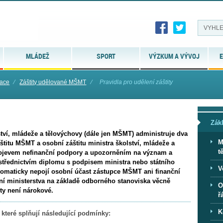
MLÁDEŽ
SPORT
VÝZKUM A VÝVOJ
E
mace
⁄
Záštity udělované MŠMT
⁄
Pravidla pro udělení záštity
Zák
ství, mládeže a tělovýchovy (dále jen MŠMT) administruje dva
M
záštitu MŠMT a osobní záštitu ministra školství, mládeže a
t
 projevem nefinanční podpory a upozorněním na význam a
rostřednictvím diplomu s podpisem ministra nebo státního
V
tomaticky nepojí osobní účast zástupce MŠMT ani finanční
ní ministerstva na základě odborného stanoviska věcně
O
ty není nárokové.
ř
K
 které splňují následující podmínky: