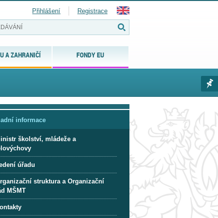
Přihlášení
Registrace
U A ZAHRANIČÍ
FONDY EU
ladní informace
inistr školství, mládeže a
ělovýchovy
edení úřadu
rganizační struktura a Organizační
ád MŠMT
ontakty