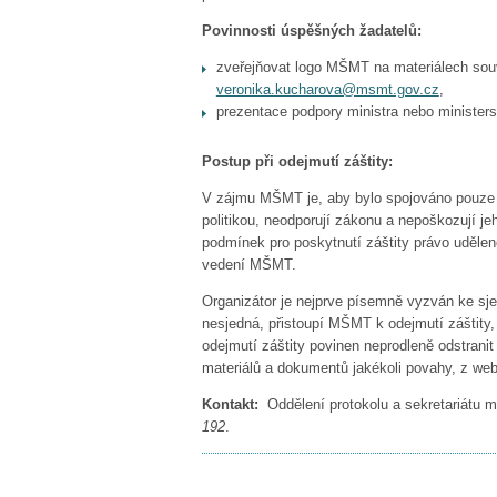
Povinnosti úspěšných žadatelů:
zveřejňovat logo MŠMT na materiálech souvi
veronika.kucharova@msmt.gov.cz
,
prezentace podpory ministra nebo minister
Postup při odejmutí záštity:
V zájmu MŠMT je, aby bylo spojováno pouze s
politikou, neodporují zákonu a nepoškozují 
podmínek pro poskytnutí záštity právo udělen
vedení MŠMT.
Organizátor je nejprve písemně vyzván ke sj
nesjedná, přistoupí MŠMT k odejmutí záštity,
odejmutí záštity povinen neprodleně odstrani
materiálů a dokumentů jakékoli povahy, z web
Kontakt:
Oddělení protokolu a sekretariátu mi
192
.