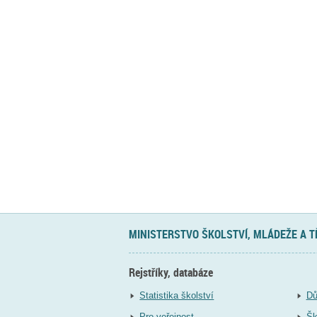
MINISTERSTVO ŠKOLSTVÍ, MLÁDEŽE A 
Rejstříky, databáze
Statistika školství
Dů
Pro veřejnost
Šk