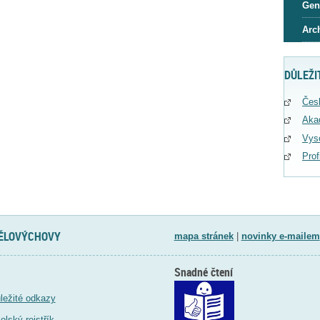
Gen
Arc
DŮLEŽI
Čes
Aka
Vys
Pro
TĚLOVÝCHOVY
mapa stránek
|
novinky e-mailem
Snadné čtení
ležité odkazy
olský rejstřík