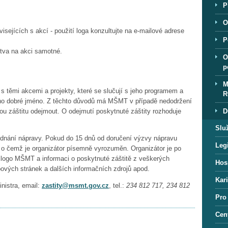
P
O
sejících s akcí - použití loga konzultujte na e-mailové adrese
P
stva na akci samotné.
O
p
M
 těmi akcemi a projekty, které se slučují s jeho programem a
R
jeho dobré jméno. Z těchto důvodů má MŠMT v případě nedodržení
D
ou záštitu odejmout. O odejmutí poskytnuté záštity rozhoduje
Slu
ednání nápravy. Pokud do 15 dnů od doručení výzvy nápravu
Legi
 o čemž je organizátor písemně vyrozuměn. Organizátor je po
t logo MŠMT a informaci o poskytnuté záštitě z veškerých
Hos
ových stránek a dalších informačních zdrojů apod.
Kar
nistra, email:
zastity@msmt.gov.cz
, tel.:
234 812 717, 234 812
Pro
Cen