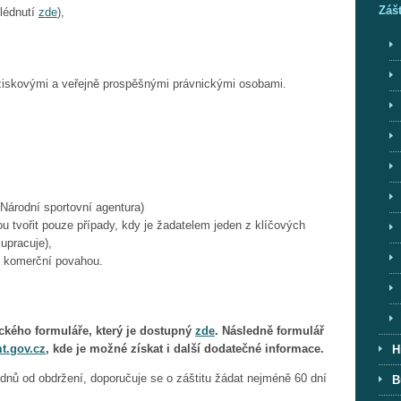
Záš
lédnutí
zde
),
eziskovými a veřejně prospěšnými právnickými osobami.
Národní sportovní agentura)
tvořit pouze případy, kdy je žadatelem jeden z klíčových
upracuje),
s komerční povahou.
nického formuláře, který je dostupný
zde
. Následně formulář
t.gov.cz
, kde je možné získat i další dodatečné informace.
H
 dnů od obdržení, doporučuje se o záštitu žádat nejméně 60 dní
B