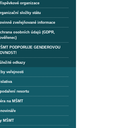
říspěvkové organizace
rganizační složky státu
ovinně zveřejňované informace
chrana osobních údajů (GDPR,
ověřenec)
ŠMT PODPORUJE GENDEROVOU
OVNOST!
ůležité odkazy
žby veřejnosti
slativa
podaření resortu
iéra na MŠMT
 novináře
y MŠMT