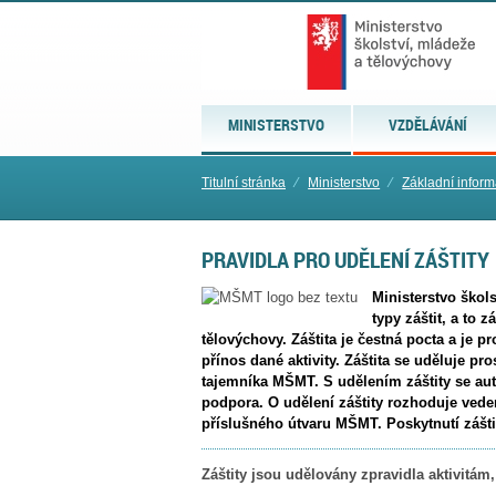
MINISTERSTVO
VZDĚLÁVÁNÍ
Titulní stránka
⁄
Ministerstvo
⁄
Základní infor
PRAVIDLA PRO UDĚLENÍ ZÁŠTITY
Ministerstvo škol
typy záštit, a to 
tělovýchovy. Záštita je čestná pocta a je
přínos dané aktivity. Záštita se uděluje p
tajemníka MŠMT. S udělením záštity se au
podpora. O udělení záštity rozhoduje vede
příslušného útvaru MŠMT. Poskytnutí zášti
Záštity jsou udělovány zpravidla aktivitám,