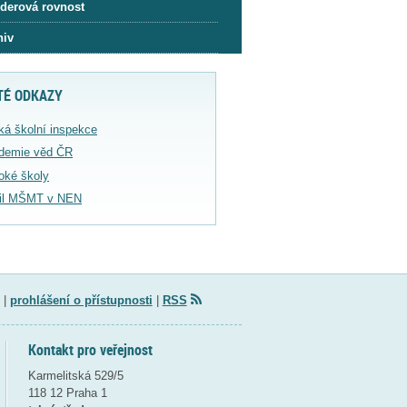
derová rovnost
hiv
TÉ ODKAZY
ká školní inspekce
demie věd ČR
oké školy
fil MŠMT v NEN
|
prohlášení o přístupnosti
|
RSS
Kontakt pro veřejnost
Karmelitská 529/5
118 12 Praha 1