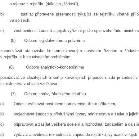
o výmaz z rejstříku (dále jen „žádost“),
b)
zasílat připravené písemnosti týkající se rejstříku včetně pří
ve spisech,
c)
vést evidenci žádostí a jejich vyřízení podle spisového řádu ministers
(5)
Odboru legislativnímu a právnímu
zpracovávat stanoviska ke komplikovaným správním řízením o žádos
v rejstříku a k souvisejícím problémům.
(6)
Odboru analyticko-koncepčnímu
posuzovat ve složitějších a komplikovanějších případech, zda je žádost
ministerstva v oblasti vzdělávání.
(7)
Odboru správy školského rejstříku
a)
žádosti vyřizovat postupem stanoveným tímto příkazem,
b)
projednávat žádosti s příslušnými útvary ministerstva a žádat o jejich
c)
připravovat a zasílat veškerá sdělení a rozhodnutí žadatelům a další
d)
vydávat a evidovat rozhodnutí o zápisu do rejstříku, výmazu z rejstří