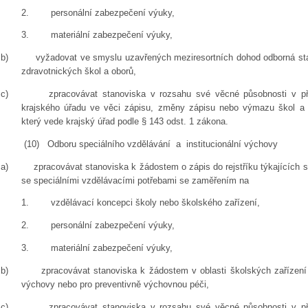
2.
personální zabezpečení výuky,
3.
materiální zabezpečení výuky,
b)
vyžadovat ve smyslu uzavřených meziresortních dohod odborná st
zdravotnických škol a oborů,
c)
zpracovávat stanoviska v rozsahu své věcné působnosti v pří
krajského úřadu ve věci zápisu, změny zápisu nebo výmazu škol a šk
který vede krajský úřad podle § 143 odst. 1 zákona.
(10)
Odboru speciálního vzdělávání a institucionální výchovy
a)
zpracovávat stanoviska k žádostem o zápis do rejstříku týkajících s
se speciálními vzdělávacími potřebami se zaměřením na
1.
vzdělávací koncepci školy nebo školského zařízení,
2.
personální zabezpečení výuky,
3.
materiální zabezpečení výuky,
b)
zpracovávat stanoviska k žádostem v oblasti školských zařízen
výchovy nebo pro preventivně výchovnou péči,
c)
zpracovávat stanoviska v rozsahu své věcné působnosti v pří