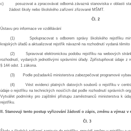
c)
posuzovat a zpracovávat odborná závazná stanoviska v oblasti st
žádost školy nebo školského zařízení zřizované MŠMT.
Čl. 2
Ústavu pro informace ve vzdělávání
(1)
Spolupracovat s odborem správy školského rejstříku min
krajských úřadů a aktualizovat rejstřík návazně na rozhodnutí vydaná těmito
(2)
Spravovat elektronickou podobu rejstříku na webových strán
rozhodnutí, vydaných jednotlivými správními úřady. Zpřístupňovat údaje z re
§ 144 odst. 1 zákona.
(3)
Podle požadavků ministerstva zabezpečovat programové vybaven
(4)
Vést evidenci platných datových souborů o rejstříku v centrá
údaje o rejstříku na technických nosičích dat podle rozhodnutí správních 
Vytvářet podmínky pro zajištění přístupu zaměstnanců ministerstva k ú
rejstříku.
II. Stanovuji tento postup vyřizování žádostí o zápis, změnu a výmaz v re
Čl. 3
Školy a školská zařízení zapisuje do rejstříku, provádí změny v rejstříku a v