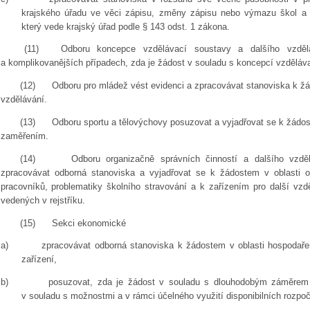
krajského úřadu ve věci zápisu, změny zápisu nebo výmazu škol a šk
který vede krajský úřad podle § 143 odst. 1 zákona.
(11)
Odboru koncepce vzdělávací soustavy a dalšího vzdělá
a komplikovanějších případech, zda je žádost v souladu s koncepcí vzděláv
(12)
Odboru pro mládež vést evidenci a zpracovávat stanoviska k
vzdělávání.
(13)
Odboru sportu a tělovýchovy posuzovat a vyjadřovat se k žádo
zaměřením.
(14)
Odboru organizačně správních činností a dalšího vzdě
zpracovávat odborná stanoviska a vyjadřovat se k žádostem v oblasti o
pracovníků, problematiky školního stravování a k zařízením pro další vz
vedených v rejstříku.
(15)
Sekci ekonomické
a)
zpracovávat odborná stanoviska k žádostem v oblasti hospodaře
zařízení,
b)
posuzovat, zda je žádost v souladu s dlouhodobým záměrem m
v souladu s možnostmi a v rámci účelného využití disponibilních rozpoč