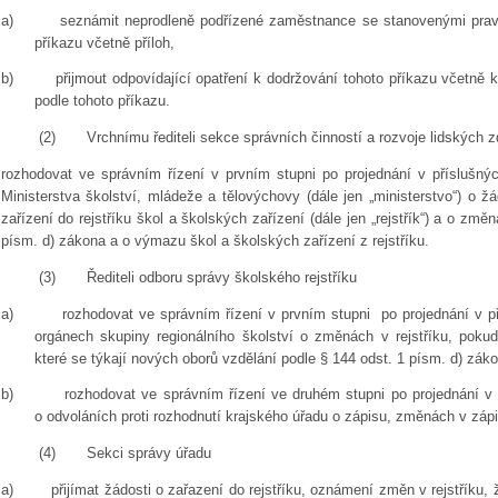
a)
seznámit neprodleně podřízené zaměstnance se stanovenými pravi
příkazu včetně příloh,
b)
přijmout odpovídající opatření k dodržování tohoto příkazu včetně k
podle tohoto příkazu.
(2)
Vrchnímu řediteli sekce správních činností a rozvoje lidských z
rozhodovat ve správním řízení v prvním stupni po projednání v příslušný
Ministerstva školství, mládeže a tělovýchovy (dále jen „ministerstvo“) o 
zařízení do rejstříku škol a školských zařízení (dále jen „rejstřík“) a o změ
písm. d) zákona a o výmazu škol a školských zařízení z rejstříku.
(3)
Řediteli odboru správy školského rejstříku
a)
rozhodovat ve správním řízení v prvním stupni po projednání v p
orgánech skupiny regionálního školství o změnách v rejstříku, poku
které se týkají nových oborů vzdělání podle § 144 odst. 1 písm. d) zák
b)
rozhodovat ve správním řízení ve druhém stupni po projednání v 
o odvoláních proti rozhodnutí krajského úřadu o zápisu, změnách v záp
(4)
Sekci správy úřadu
a)
přijímat žádosti o zařazení do rejstříku, oznámení změn v rejstříku, 