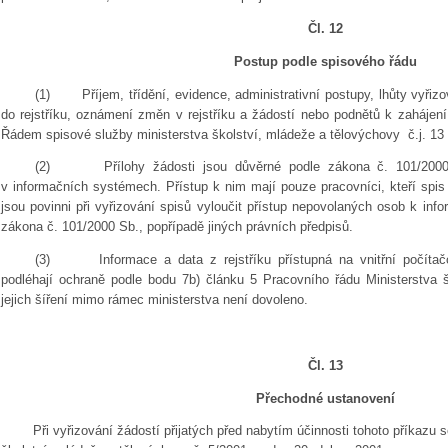
Čl. 12
Postup podle spisového řádu
(1)
Příjem, třídění, evidence, administrativní postupy, lhůty vyři
do rejstříku, oznámení změn v rejstříku a žádostí nebo podnětů k zahájení 
Řádem spisové služby ministerstva školství, mládeže a tělovýchovy č.j. 13
(2)
Přílohy žádosti jsou důvěrné podle zákona č. 101/200
v informačních systémech. Přístup k nim mají pouze pracovníci, kteří spis 
jsou povinni při vyřizování spisů vyloučit přístup nepovolaných osob k inf
zákona č. 101/2000 Sb., popřípadě jiných právních předpisů.
(3)
Informace a data z rejstříku přístupná na vnitřní počíta
podléhají ochraně podle bodu 7b) článku 5 Pracovního řádu Ministerstva 
jejich šíření mimo rámec ministerstva není dovoleno.
Čl. 13
Přechodné ustanovení
Při vyřizování žádostí přijatých před nabytím účinnosti tohoto příkazu s