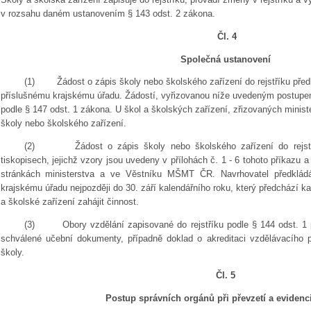
v rozsahu daném ustanovením § 143 odst. 2 zákona.
Čl. 4
Společná ustanovení
(1)
Žádost o zápis školy nebo školského zařízení do rejstříku pře
příslušnému krajskému úřadu. Žádostí, vyřizovanou níže uvedeným postupem
podle § 147 odst. 1 zákona. U škol a školských zařízení, zřizovaných minist
školy nebo školského zařízení.
(2)
Žádost o zápis školy nebo školského zařízení do rejst
tiskopisech, jejichž vzory jsou uvedeny v přílohách č. 1 - 6 tohoto příkazu
stránkách ministerstva a ve Věstníku MŠMT ČR. Navrhovatel předklád
krajskému úřadu nejpozději do 30. září kalendářního roku, který předchází 
a školské zařízení zahájit činnost.
(3)
Obory vzdělání zapisované do rejstříku podle § 144 odst. 
schválené učební dokumenty, případně doklad o akreditaci vzdělávacího 
školy.
Čl. 5
Postup správních orgánů při převzetí a evidenc