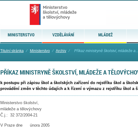
MINISTERSTVO
VZDĚLÁVÁNÍ
MLÁDEŽ
Titulní stránka
⁄
Ministerstvo
⁄
Archiv
⁄
Příkaz ministryně školství, mládeže a..
PŘÍKAZ MINISTRYNĚ ŠKOLSTVÍ, MLÁDEŽE A TĚLOVÝCHOV
k postupu při zápisu škol a školských zařízení do rejstříku škol a škols
provádění změn v těchto údajích a k řízení o výmazu z rejstříku škol a š
Ministerstvo školství,
mládeže a tělovýchovy
Č.j.: 32 372/2004-21
V Praze dne února 2005