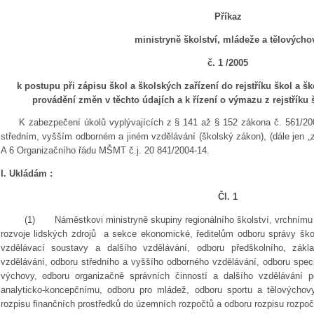
Příkaz
ministryně školství, mládeže a tělovýcho
č. 1 /2005
k postupu při zápisu škol a školských zařízení do rejstříku škol a š
provádění změn v těchto údajích a k řízení o výmazu z rejstříku 
K zabezpečení úkolů vyplývajících z § 141 až § 152 zákona č. 561/20
středním, vyšším odborném a jiném vzdělávání (školský zákon), (dále jen „zá
A 6 Organizačního řádu MŠMT č.j. 20 841/2004-14.
I. Ukládám :
Čl. 1
(1)
Náměstkovi ministryně skupiny regionálního školství, vrchnímu 
rozvoje lidských zdrojů a sekce ekonomické, ředitelům odboru správy ško
vzdělávací soustavy a dalšího vzdělávání, odboru předškolního, zák
vzdělávání, odboru středního a vyššího odborného vzdělávání, odboru speciá
výchovy, odboru organizačně správních činností a dalšího vzdělávání 
analyticko-koncepčnímu, odboru pro mládež, odboru sportu a tělovýchov
rozpisu finančních prostředků do územních rozpočtů a odboru rozpisu rozpoč