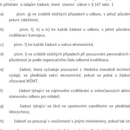
k přílohám a údajům žádosti, které stanoví zákon v § 147 odst. 1
a)
písm. g) ve zvláště složitých případech u odboru, v jehož působn
právní záležitosti,
b)
písm. f), k) a m) ke každé žádosti u odboru, v jehož působno
vzdělávací koncepce,
c)
písm. f) ke každé žádosti u sekce ekonomické,
d)
písm. l) ve zvláště složitých případech při posuzování personálních ú
působnosti je podle organizačního řádu odborná kvalifikace,
e)
žádost, která vyžaduje posouzení z hlediska stavebně technic
výdajů, se předkládá sekci ekonomické, pokud se jedná o žádost
zřizované MŠMT,
f)
žádost týkající se zájmového vzdělávání a volnočasových aktiv
stanovisku odboru pro mládež,
g)
žádost týkající se škol se sportovním zaměřením se předklá
tělovýchovy,
h)
žádosti se posuzují v součinnosti s jinými ministerstvy, pokud tak s