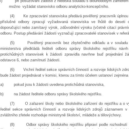
i)
při posuzování žádosti z hlediska souladu s dlouhodobým záměrem m
možno vyžádat stanovisko odboru analyticko-koncepčního.
(4)
Ke zpracování stanoviska předává pověřený pracovník úplnou
příslušné odbory zpracují vyžadovaná stanoviska ve lhůtě do deseti
doporučující nebo zamítavý výrok, zdůvodnění výroku (včetně citací právní
odboru. Postup předávání žádosti vyznačují zpracovatelé stanovisek v referá
(5)
Pověřený pracovník bez zbytečného odkladu a v souladu 
ministerstva předkládá řediteli odboru správy školského rejstříku návr
protichůdných stanovisek k žádosti zpravidla navrhne buď projednání ž
odstavce 6, nebo zamítnutí žádosti.
(6)
Vrchní ředitel sekce správních činností a rozvoje lidských zd
bude žádost projednávat v komisi, kterou za tímto účelem ustanoví zejména 
a)
pokud jsou k žádosti uvedena protichůdná stanoviska,
b)
na žádost ředitele odboru správy školského rejstříku.
(7)
O zařazení školy nebo školského zařízení do rejstříku a o v
ředitel sekce správních činností a rozvoje lidských zdrojů záznamem v 
zvláštního zřetele rozhoduje ministryně školství, mládeže a tělovýchovy.
(8)
Odbor správy školského rejstříku připraví podle rozhodnutí