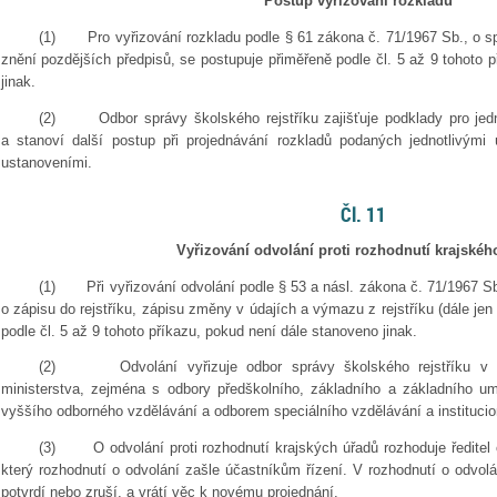
Postup vyřizování rozkladu
(1)
Pro vyřizování rozkladu podle § 61 zákona č. 71/1967 Sb., o sp
znění pozdějších předpisů, se postupuje přiměřeně podle čl. 5 až 9 tohoto 
jinak.
(2)
Odbor správy školského rejstříku zajišťuje podklady pro je
a stanoví další postup při projednávání rozkladů podaných jednotlivými 
ustanoveními.
Čl. 11
Vyřizování odvolání proti rozhodnutí krajskéh
(1)
Při vyřizování odvolání podle § 53 a násl. zákona č. 71/1967 Sb
o zápisu do rejstříku, zápisu změny v údajích a výmazu z rejstříku (dále jen
podle čl. 5 až 9 tohoto příkazu, pokud není dále stanoveno jinak.
(2)
Odvolání vyřizuje odbor správy školského rejstříku v 
ministerstva, zejména s odbory předškolního, základního a základního um
vyššího odborného vzdělávání a odborem speciálního vzdělávání a institucio
(3)
O odvolání proti rozhodnutí krajských úřadů rozhoduje ředitel
který rozhodnutí o odvolání zašle účastníkům řízení. V rozhodnutí o odvol
potvrdí nebo zruší, a vrátí věc k novému projednání.