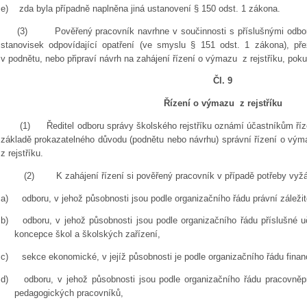
e)
zda byla případně naplněna jiná ustanovení § 150 odst. 1 zákona.
(3)
Pověřený pracovník navrhne v součinnosti s příslušnými odbor
stanovisek odpovídající opatření (ve smyslu § 151 odst. 1 zákona), p
v podnětu, nebo připraví návrh na zahájení řízení o výmazu z rejstříku, poku
Čl. 9
Řízení o výmazu z rejstříku
(1)
Ředitel odboru správy školského rejstříku oznámí účastníkům ří
základě prokazatelného důvodu (podnětu nebo návrhu) správní řízení o vým
z rejstříku.
(2)
K zahájení řízení si pověřený pracovník v případě potřeby vyž
a)
odboru, v jehož působnosti jsou podle organizačního řádu právní záležit
b)
odboru, v jehož působnosti jsou podle organizačního řádu příslušné
koncepce škol a školských zařízení,
c)
sekce ekonomické, v jejíž působnosti je podle organizačního řádu finan
d)
odboru, v jehož působnosti jsou podle organizačního řádu pracovněpr
pedagogických pracovníků,