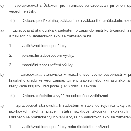
e)
spolupracovat s Ústavem pro informace ve vzdělávání při plnění sp
věcech rejstříku.
(8)
Odboru předškolního, základního a základního uměleckého vzd
a)
zpracovávat stanoviska k žádostem o zápis do rejstříku týkajících s
a základních uměleckých škol se zaměřením na
1.
vzdělávací koncepci školy,
2.
personální zabezpečení výuky,
3.
materiální zabezpečení výuky,
b)
zpracovávat stanoviska v rozsahu své věcné působnosti v pří
krajského úřadu ve věci zápisu, změny zápisu nebo výmazu škol a šk
který vede krajský úřad podle § 143 odst. 1 zákona.
(9)
Odboru středního a vyššího odborného vzdělávání
a)
zpracovávat stanoviska k žádostem o zápis do rejstříku týkajícíc
jazykových škol s právem státní jazykové zkoušky, školských 
uskutečňuje praktické vyučování a vyšších odborných škol se zaměře
1.
vzdělávací koncepci školy nebo školského zařízení,