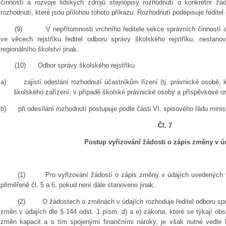
činností a rozvoje lidských zdrojů stejnopisy rozhodnutí o konkrétní žá
rozhodnutí, které jsou přílohou tohoto příkazu. Rozhodnutí podepisuje ředitel
(9)
V nepřítomnosti vrchního ředitele sekce správních činností a
ve věcech rejstříku ředitel odboru správy školského rejstříku, nestanov
regionálního školství jinak.
(10)
Odbor správy školského rejstříku
a)
zajistí odeslání rozhodnutí účastníkům řízení (tj. právnické osobě,
školského zařízení, v případě školské právnické osoby a příspěvkové orga
b)
při odesílání rozhodnutí postupuje podle části VI. spisového řádu minis
Čl. 7
Postup vyřizování žádosti o zápis změny v ú
(1)
Pro vyřizování žádostí o zápis změny v údajích uvedených 
přiměřeně čl. 5 a 6, pokud není dále stanoveno jinak.
(2)
O žádostech o změnách v údajích rozhoduje ředitel odboru spr
změn v údajích dle § 144 odst. 1 písm. d) a e) zákona, které se týkají ob
změn kapacit a s tím spojenými finančními nároky, je však nutné vedle 