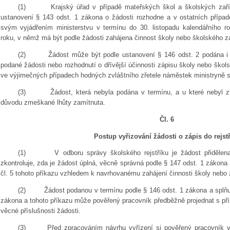
(1)
Krajský úřad v případě mateřských škol a školských zaříz
ustanovení § 143 odst. 1 zákona o žádosti rozhodne a v ostatních případ
svým vyjádřením ministerstvu v termínu do 30. listopadu kalendářního ro
roku, v němž má být podle žádosti zahájena činnost školy nebo školského za
(2)
Žádost může být podle ustanovení § 146 odst. 2 podána i 
podané žádosti nebo rozhodnutí o dřívější účinnosti zápisu školy nebo škols
ve výjimečných případech hodných zvláštního zřetele náměstek ministryně sk
(3)
Žádost, která nebyla podána v termínu, a u které nebyl 
důvodu zmeškané lhůty zamítnuta.
Čl. 6
Postup vyřizování žádosti o zápis do rejst
(1)
V odboru správy školského rejstříku je žádost přidělen
zkontroluje, zda je žádost úplná, věcně správná podle § 147 odst. 1 zákona
čl. 5 tohoto příkazu vzhledem k navrhovanému zahájení činnosti školy nebo 
(2)
Žádost podanou v termínu podle § 146 odst. 1 zákona a splňují
zákona a tohoto příkazu může pověřený pracovník předběžně projednat s pří
věcné příslušnosti žádosti.
(3)
Před zpracováním návrhu vyřízení si pověřený pracovník v