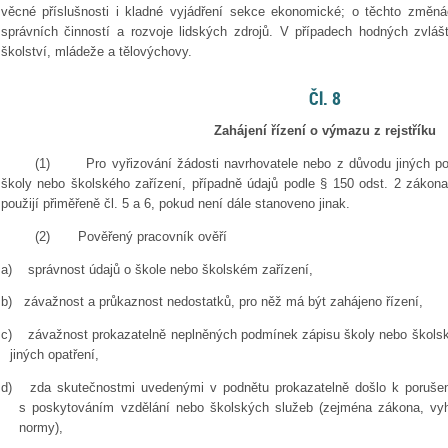
věcné příslušnosti i kladné vyjádření sekce ekonomické; o těchto změnác
správních činností a rozvoje lidských zdrojů. V případech hodných zvlášt
školství, mládeže a tělovýchovy.
Čl. 8
Zahájení řízení o výmazu z rejstříku
(1)
Pro vyřizování žádosti navrhovatele nebo z důvodu jiných p
školy nebo školského zařízení, případně údajů podle § 150 odst. 2 zákona z
použijí přiměřeně čl. 5 a 6, pokud není dále stanoveno jinak.
(2)
Pověřený pracovník ověří
a)
správnost údajů o škole nebo školském zařízení,
b)
závažnost a průkaznost nedostatků, pro něž má být zahájeno řízení,
c)
závažnost prokazatelně neplněných podmínek zápisu školy nebo školské
jiných opatření,
d)
zda skutečnostmi uvedenými v podnětu prokazatelně došlo k porušení
s poskytováním vzdělání nebo školských služeb (zejména zákona, vyh
normy),