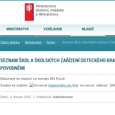
MINISTERSTVO
VZDĚLÁVÁNÍ
MLÁDEŽ
Titulní stránka
⁄
Ministerstvo
⁄
Archiv
⁄
Seznam škol a školských zařízení Úst
SEZNAM ŠKOL A ŠKOLSKÝCH ZAŘÍZENÍ ÚSTECKÉHO KRA
POVODNĚMI
Dokument ke stažení ve formátu MS Excel
Soubor ke stažení:
Usteckykkrr.xls
(typ: ms-excel, velikost: 19
Úterý, 4. březen 2003 / Publikoval:
Administrator