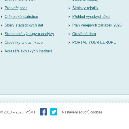
Pro veřejnost
Školský rejstřík
O školské statistice
Přehled vysokých škol
Sběry statistických dat
Plán veřejných zakázek 2026
Statistické výstupy a analýzy
Otevřená data
Číselníky a klasifikace
PORTÁL YOUR EUROPE
Adresáře školských institucí
© 2013 – 2026 MŠMT
Nastavení soubrů cookies