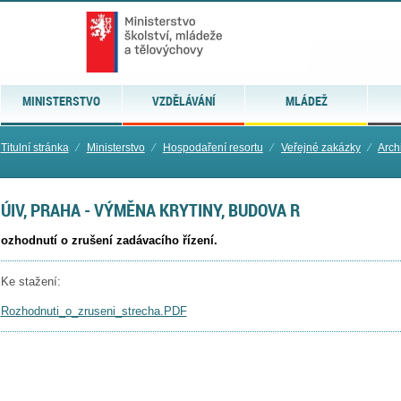
MINISTERSTVO
VZDĚLÁVÁNÍ
MLÁDEŽ
Titulní stránka
⁄
Ministerstvo
⁄
Hospodaření resortu
⁄
Veřejné zakázky
⁄
Arch
ÚIV, PRAHA - VÝMĚNA KRYTINY, BUDOVA R
ozhodnutí o zrušení zadávacího řízení.
Ke stažení:
Rozhodnuti_o_zruseni_strecha.PDF