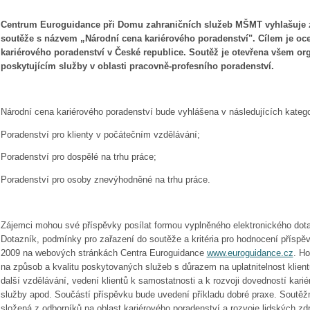
Centrum Euroguidance při Domu zahraničních služeb MŠMT vyhlašuje z
soutěže s názvem „Národní cena kariérového poradenství". Cílem je ocen
kariérového poradenství v České republice. Soutěž je otevřena všem or
poskytujícím služby v oblasti pracovně-profesního poradenství.
Národní cena kariérového poradenství bude vyhlášena v následujících katego
Poradenství pro klienty v počátečním vzdělávání;
Poradenství pro dospělé na trhu práce;
Poradenství pro osoby znevýhodněné na trhu práce.
Zájemci mohou své příspěvky posílat formou vyplněného elektronického dot
Dotazník, podmínky pro zařazení do soutěže a kritéria pro hodnocení příspě
2009 na webových stránkách Centra Euroguidance
www.euroguidance.cz
. H
na způsob a kvalitu poskytovaných služeb s důrazem na uplatnitelnost klient
další vzdělávání, vedení klientů k samostatnosti a k rozvoji dovedností kar
služby apod. Součástí příspěvku bude uvedení příkladu dobré praxe. Soutěž
složená z odborníků na oblast kariérového poradenství a rozvoje lidských zd