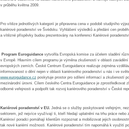
v průběhu května 2009.
Pro vítěze jednotlivých kategorií je připravena cena v podobě studijního výjez
kariérové poradenství ve Švédsku. Vyhlášení výsledků a předání cen proběh
a vítězné příspěvky budou prezentovány na konferenci Kariérové poradenství 
Program Euroguidance
vytvořila Evropská komise za účelem sladění různ
v Evropě. Hlavním cílem programu je výměna zkušeností v oblasti zavádění 
evropských zemích. České Centrum Euroguidance realizuje zejména vzdělávac
informovanost o dění nejen v oblasti kariérového poradenství u nás i ve svě
www.euroguidance.cz
poskytuje prostor pro sdílení informací a zkušeností p
mezinárodní úrovni. Cílem českého Centra Euroguidance je zprostředkovat 
odborné veřejnosti a podpořit tak rozvoj kariérového poradenství v České rep
Kariérové poradenství v EU.
Jedná se o služby poskytované veřejným, n
sektorem, jež nejvíce využívají ti, kteří hledají uplatnění na trhu práce neb
Kariéroví poradci pomáhají klientům rozpoznat a mobilizovat jejich osobnostn
tak nové kariérní možnosti. Kariérové poradenství tím napomáhá k využití pot