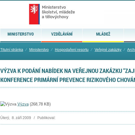
MINISTERSTVO
VZDĚLÁVÁNÍ
MLÁDEŽ
Titulní stránka
⁄
Ministerstvo
⁄
Hospodaření resortu
⁄
Veřejné zakázky
⁄
Arch
VÝZVA K PODÁNÍ NABÍDEK NA VEŘEJNOU ZAKÁZKU "ZAJ
KONFERENCE PRIMÁRNÍ PREVENCE RIZIKOVÉHO CHOVÁN
Výzva
(
268,78 KB
)
Úterý, 8. září 2009 / Publikoval: