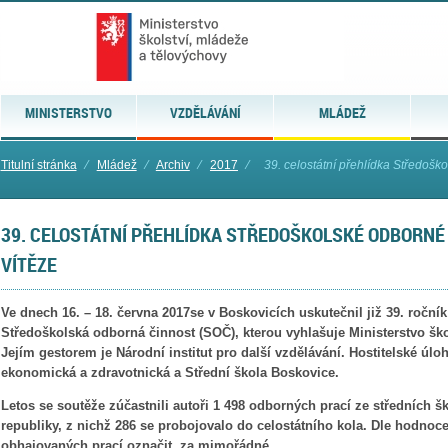
MINISTERSTVO
VZDĚLÁVÁNÍ
MLÁDEŽ
Titulní stránka
⁄
Mládež
⁄
Archiv
⁄
2017
⁄
39. celostátní přehlídka Středoško
39. CELOSTÁTNÍ PŘEHLÍDKA STŘEDOŠKOLSKÉ ODBORNÉ 
VÍTĚZE
Ve dnech 16. – 18. června 2017se v Boskovicích uskutečnil již 39. ročník
Středoškolská odborná činnost (SOČ), kterou vyhlašuje Ministerstvo ško
Jejím gestorem je Národní institut pro další vzdělávání. Hostitelské úlo
ekonomická a zdravotnická a Střední škola Boskovice.
Letos se soutěže zúčastnili autoři 1 498 odborných prací ze středních š
republiky, z nichž 286 se probojovalo do celostátního kola. Dle hodno
obhajovaných prací označit za mimořádné.