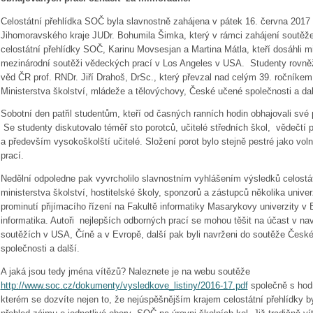
Celostátní přehlídka SOČ byla slavnostně zahájena v pátek 16. června 2017
Jihomoravského kraje JUDr. Bohumila Šimka, který v rámci zahájení soutěže
celostátní přehlídky SOČ, Karinu Movsesjan a Martina Mátla, kteří dosáhli
mezinárodní soutěži vědeckých prací v Los Angeles v USA. Studenty rovněž
věd ČR prof. RNDr. Jiří Drahoš, DrSc., který převzal nad celým 39. ročníkem
Ministerstva školství, mládeže a tělovýchovy, České učené společnosti a d
Sobotní den patřil studentům, kteří od časných ranních hodin obhajovali své
Se studenty diskutovalo téměř sto porotců, učitelé středních škol, vědečtí
a především vysokoškolští učitelé. Složení porot bylo stejně pestré jako vo
prací.
Nedělní odpoledne pak vyvrcholilo slavnostním vyhlášením výsledků celostá
ministerstva školství, hostitelské školy, sponzorů a zástupců několika univer
prominutí přijímacího řízení na Fakultě informatiky Masarykovy univerzity 
informatika. Autoři nejlepších odborných prací se mohou těšit na účast v n
soutěžích v USA, Číně a v Evropě, další pak byli navrženi do soutěže Česk
společnosti a další.
A jaká jsou tedy jména vítězů? Naleznete je na webu soutěže
http://www.soc.cz/dokumenty/vysledkove_listiny/2016-17.pdf
společně s hod
kterém se dozvíte nejen to, že nejúspěšnějším krajem celostátní přehlídky by