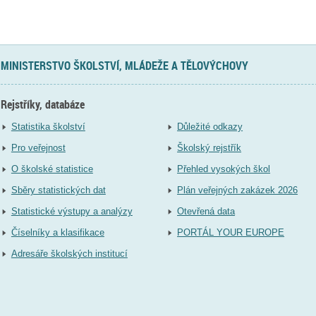
MINISTERSTVO ŠKOLSTVÍ, MLÁDEŽE A TĚLOVÝCHOVY
Rejstříky, databáze
Statistika školství
Důležité odkazy
Pro veřejnost
Školský rejstřík
O školské statistice
Přehled vysokých škol
Sběry statistických dat
Plán veřejných zakázek 2026
Statistické výstupy a analýzy
Otevřená data
Číselníky a klasifikace
PORTÁL YOUR EUROPE
Adresáře školských institucí