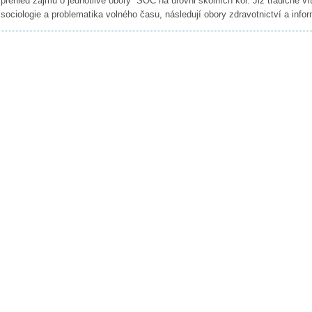
přehled zájmu o jednotlivé obory SOČ na úrovni školních kol. Již tradičně ví
sociologie a problematika volného času, následují obory zdravotnictví a info