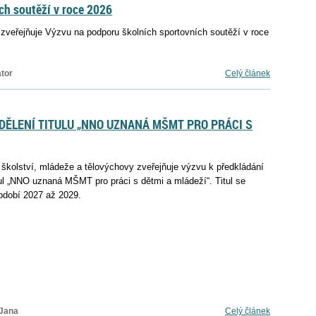
ch soutěží v roce 2026
 zveřejňuje Výzvu na podporu školních sportovních soutěží v roce
tor
Celý článek
DĚLENÍ TITULU „NNO UZNANÁ MŠMT PRO PRÁCI S
 školství, mládeže a tělovýchovy zveřejňuje výzvu k předkládání
tul „NNO uznaná MŠMT pro práci s dětmi a mládeží“. Titul se
bdobí 2027 až 2029.
Jana
Celý článek