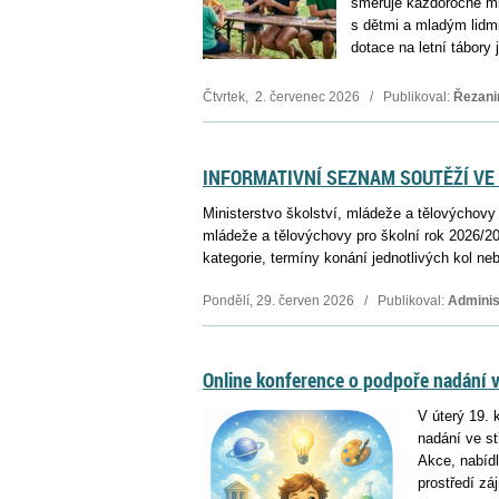
směřuje každoročně ml
s dětmi a mladým lidmi
dotace na letní tábory
Čtvrtek, 2. červenec 2026 / Publikoval:
Řezani
INFORMATIVNÍ SEZNAM SOUTĚŽÍ VE
Ministerstvo školství, mládeže a tělovýchovy 
mládeže a tělovýchovy pro školní rok 2026/20
kategorie, termíny konání jednotlivých kol ne
Pondělí, 29. červen 2026 / Publikoval:
Adminis
Online konference o podpoře nadání v
V úterý 19. 
nadání ve s
Akce, nabídl
prostředí zá