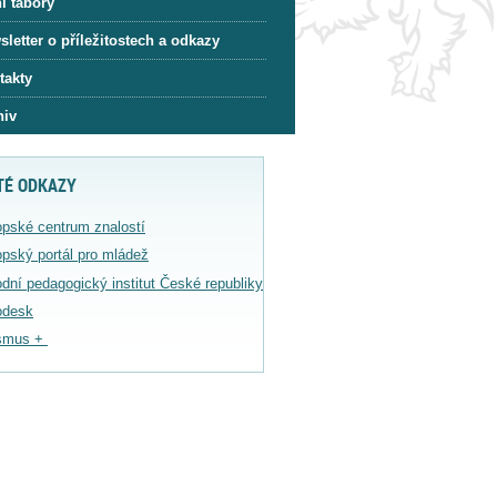
í tábory
letter o příležitostech a odkazy
takty
hiv
TÉ ODKAZY
pské centrum znalostí
pský portál pro mládež
dní pedagogický institut České republiky
odesk
smus +