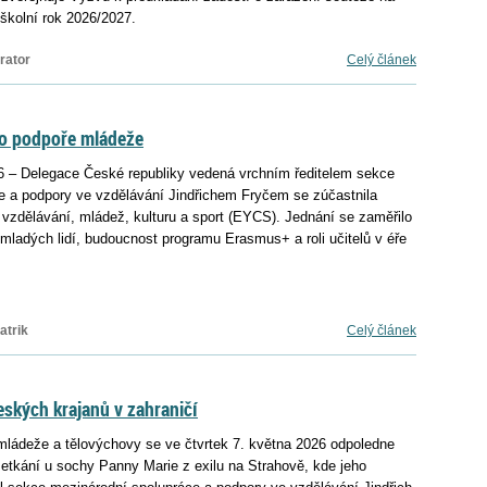
 školní rok 2026/2027.
rator
Celý článek
U o podpoře mládeže
26 – Delegace České republiky vedená vrchním ředitelem sekce
e a podpory ve vzdělávání Jindřichem Fryčem se zúčastnila
vzdělávání, mládež, kulturu a sport (EYCS). Jednání se zaměřilo
ladých lidí, budoucnost programu Erasmus+ a roli učitelů v éře
atrik
Celý článek
kých krajanů v zahraničí
 mládeže a tělovýchovy se ve čtvrtek 7. května 2026 odpoledne
 setkání u sochy Panny Marie z exilu na Strahově, kde jeho