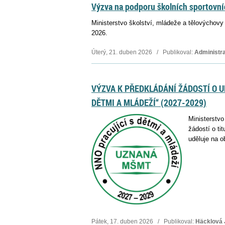
Výzva na podporu školních sportovní
Ministerstvo školství, mládeže a tělovýchovy
2026.
Úterý, 21. duben 2026 / Publikoval:
Administra
VÝZVA K PŘEDKLÁDÁNÍ ŽÁDOSTÍ O U
DĚTMI A MLÁDEŽÍ“ (2027-2029)
Ministerstvo
žádostí o ti
uděluje na o
Pátek, 17. duben 2026 / Publikoval:
Häcklová 