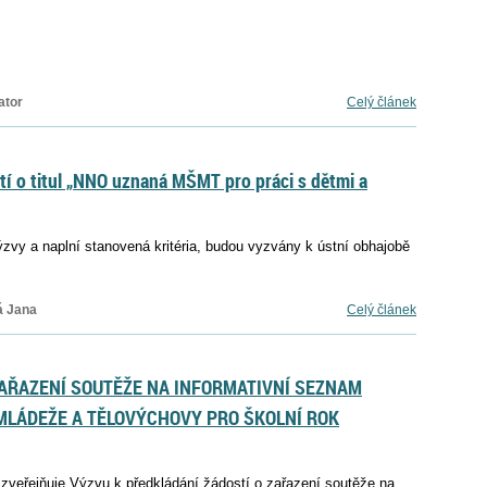
ator
Celý článek
í o titul „NNO uznaná MŠMT pro práci s dětmi a
zvy a naplní stanovená kritéria, budou vyzvány k ústní obhajobě
á Jana
Celý článek
ZAŘAZENÍ SOUTĚŽE NA INFORMATIVNÍ SEZNAM
 MLÁDEŽE A TĚLOVÝCHOVY PRO ŠKOLNÍ ROK
 zveřejňuje Výzvu k předkládání žádostí o zařazení soutěže na