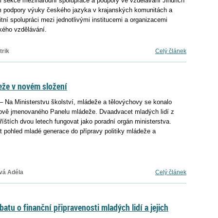
el sekce mezinárodní spolupráce a podpory ve vzdělávání Jindřich
m podpory výuky českého jazyka v krajanských komunitách a
itní spolupráci mezi jednotlivými institucemi a organizacemi
kého vzdělávání.
trik
Celý článek
eže v novém složení
– Na Ministerstvu školství, mládeže a tělovýchovy se konalo
nově jmenovaného Panelu mládeže. Dvaadvacet mladých lidí z
íštích dvou letech fungovat jako poradní orgán ministerstva.
t pohled mladé generace do přípravy politiky mládeže a
vá Adéla
Celý článek
atu o finanční připravenosti mladých lidí a jejich