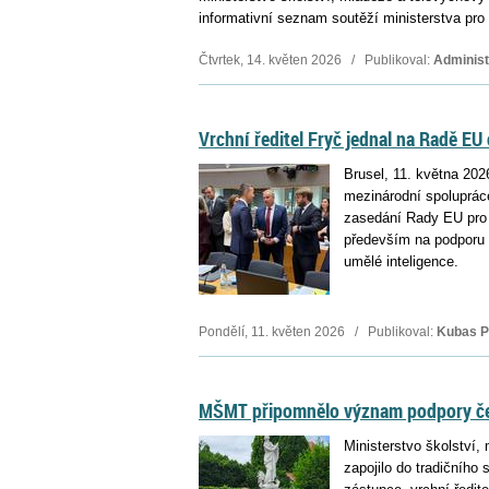
informativní seznam soutěží ministerstva pro
Čtvrtek, 14. květen 2026 / Publikoval:
Administ
Vrchní ředitel Fryč jednal na Radě E
Brusel, 11. května 20
mezinárodní spoluprác
zasedání Rady EU pro 
především na podporu m
umělé inteligence.
Pondělí, 11. květen 2026 / Publikoval:
Kubas P
MŠMT připomnělo význam podpory čes
Ministerstvo školství,
zapojilo do tradičního