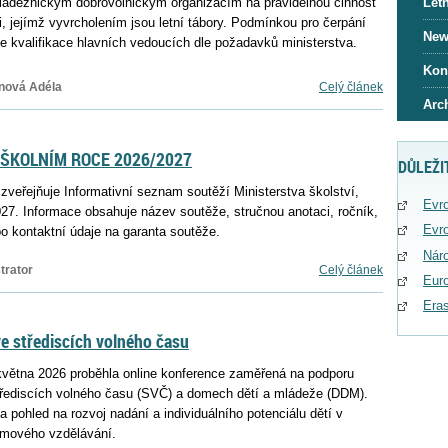
ádežnickým dobrovolnickým organizacím na pravidelnou činnost
Letn
, jejímž vyvrcholením jsou letní tábory. Podmínkou pro čerpání
News
 je kvalifikace hlavních vedoucích dle požadavků ministerstva.
Kon
nová Adéla
Celý článek
Arc
 ŠKOLNÍM ROCE 2026/2027
DŮLEŽI
zveřejňuje Informativní seznam soutěží Ministerstva školství,
Evro
27. Informace obsahuje název soutěže, stručnou anotaci, ročník,
Evro
bo kontaktní údaje na garanta soutěže.
Náro
trator
Celý článek
Eur
Era
e střediscích volného času
května 2026 proběhla online konference zaměřená na podporu
třediscích volného času (SVČ) a domech dětí a mládeže (DDM).
a pohled na rozvoj nadání a individuálního potenciálu dětí v
jmového vzdělávání.