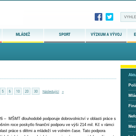
MLÁDEŽ
SPORT
VÝZKUM A VÝVOJ
E
Aktu
Pol
5
6
10
20
30
Následující
››
Mlá
Fin
Nef
26 – MŠMT dlouhodobě podporuje dobrovolnictví v oblasti práce s
ošním roce poskytlo finanční podporu ve výši 214 mil. Kč v rámci
Mez
blast práce s dětmi a mládeží ve volném čase. Tato podpora