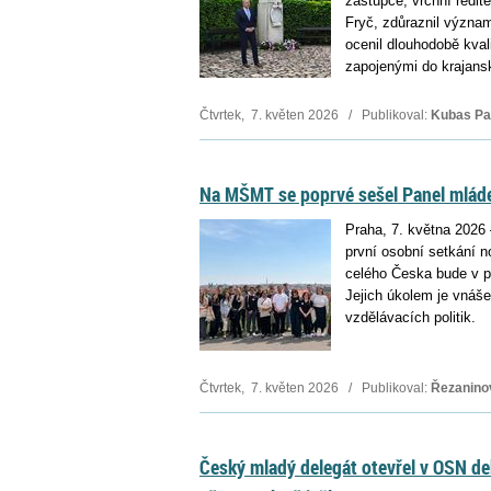
zástupce, vrchní ředit
Fryč, zdůraznil význa
ocenil dlouhodobě kval
zapojenými do krajans
Čtvrtek, 7. květen 2026 / Publikoval:
Kubas Pa
Na MŠMT se poprvé sešel Panel mlád
Praha, 7. května 2026 
první osobní setkání 
celého Česka bude v př
Jejich úkolem je vnáše
vzdělávacích politik.
Čtvrtek, 7. květen 2026 / Publikoval:
Řezanino
Český mladý delegát otevřel v OSN deb