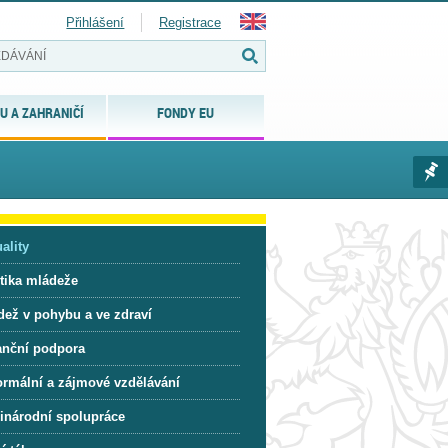
Přihlášení
Registrace
U A ZAHRANIČÍ
FONDY EU
ality
itika mládeže
dež v pohybu a ve zdraví
anční podpora
ormální a zájmové vzdělávání
inárodní spolupráce