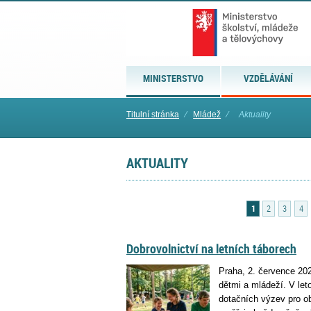
MINISTERSTVO
VZDĚLÁVÁNÍ
Titulní stránka
⁄
Mládež
⁄
Aktuality
AKTUALITY
1
2
3
4
Dobrovolnictví na letních táborech
Praha, 2. července 20
dětmi a mládeží. V let
dotačních výzev pro o