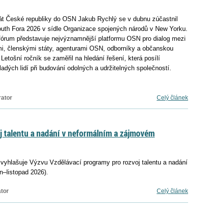
át České republiky do OSN Jakub Rychlý se v dubnu zúčastnil
h Fora 2026 v sídle Organizace spojených národů v New Yorku.
fórum představuje nejvýznamnější platformu OSN pro dialog mezi
mi, členskými státy, agenturami OSN, odborníky a občanskou
 Letošní ročník se zaměřil na hledání řešení, která posílí
adých lidí při budování odolných a udržitelných společností.
rator
Celý článek
j talentu a nadání v neformálním a zájmovém
 vyhlašuje Výzvu Vzdělávací programy pro rozvoj talentu a nadání
–listopad 2026).
tor
Celý článek