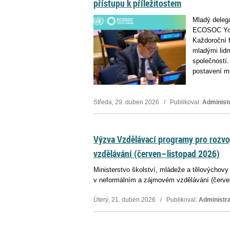
přístupu k příležitostem
Mladý deleg
ECOSOC Yout
Každoroční 
mladými lid
společností.
postavení ml
Středa, 29. duben 2026 / Publikoval:
Administ
Výzva Vzdělávací programy pro rozvo
vzdělávání (červen–listopad 2026)
Ministerstvo školství, mládeže a tělovýchovy
v neformálním a zájmovém vzdělávání (červen
Úterý, 21. duben 2026 / Publikoval:
Administra