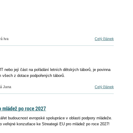
á Iva
Celý článek
 nebo její část na pořádání letních dětských táborů, je povinna
m všech z dotace podpořených táborů.
á Jana
Celý článek
ro mládež po roce 2027
ářet budoucnost evropské spolupráce v oblasti podpory mládeže.
o veřejné konzutlace ke Streategii EU pro mládež po roce 2027!