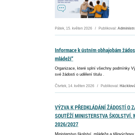
Pátek, 15. květen 2026 / Publikoval:
Administr
Informace k ústním obhajobám žádost
mládeží“
Organizace, které splní všechny podmínky Vý
své žádosti o udělení titulu .
Čtvrtek, 14. květen 2026 / Publikoval:
Häcklov
VÝZVA K PŘEDKLÁDÁNÍ ŽÁDOSTÍ O 
SOUTĚŽÍ MINISTERSTVA ŠKOLSTVÍ,
2026/2027
Ministerstvo školství, mládeže a tělovýchovy