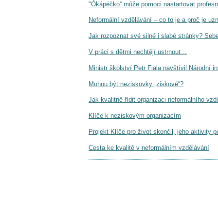
"Ókápéčko“ může pomoci nastartovat profesní
Neformální vzdělávání – co to je a proč je uz
Jak rozpoznat své silné i slabé stránky? Se
V práci s dětmi nechtějí ustrnout…
Ministr školství Petr Fiala navštívil Národní i
Mohou být neziskovky „ziskové“?
Jak kvalitně řídit organizaci neformálního vzd
Klíče k neziskovým organizacím
Projekt Klíče pro život skončil, jeho aktivity 
Cesta ke kvalitě v neformálním vzdělávání