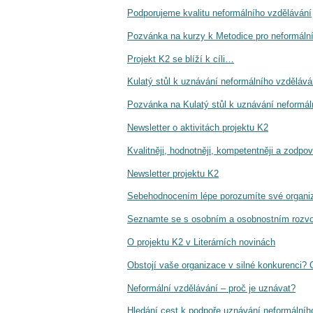
Podporujeme kvalitu neformálního vzdělávání
Pozvánka na kurzy k Metodice pro neformální
Projekt K2 se blíží k cíli…
Kulatý stůl k uznávání neformálního vzděláv
Pozvánka na Kulatý stůl k uznávání neformál
Newsletter o aktivitách projektu K2
Kvalitněji, hodnotněji, kompetentněji a zodpo
Newsletter projektu K2
Sebehodnocením lépe porozumíte své organi
Seznamte se s osobním a osobnostním rozv
O projektu K2 v Literárních novinách
Obstojí vaše organizace v silné konkurenci
Neformální vzdělávání – proč je uznávat?
Hledání cest k podpoře uznávání neformálníh