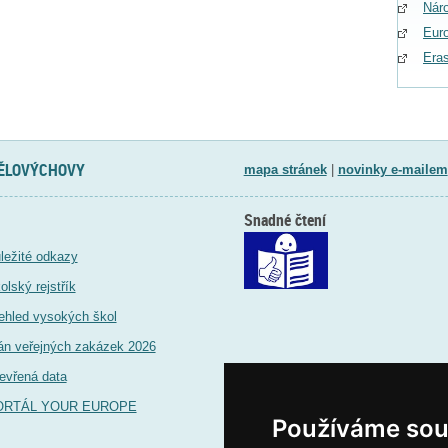
Náro
Eur
Era
TĚLOVÝCHOVY
mapa stránek
|
novinky e-mailem
Snadné čtení
ležité odkazy
olský rejstřík
ehled vysokých škol
án veřejných zakázek 2026
evřená data
ORTÁL YOUR EUROPE
Používáme sou