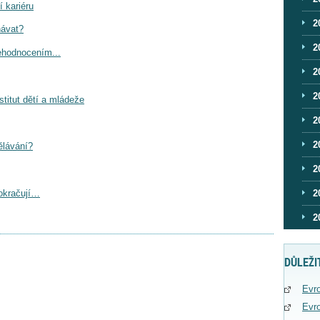
 kariéru
2
návat?
2
behodnocením...
2
2
nstitut dětí a mládeže
2
2
ělávání?
2
pokračují…
2
2
DŮLEŽI
Evro
Evro