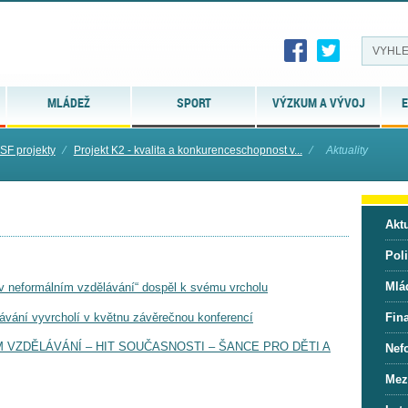
MLÁDEŽ
SPORT
VÝZKUM A VÝVOJ
E
SF projekty
⁄
Projekt K2 - kvalita a konkurenceschopnost v...
⁄
Aktuality
Aktu
Pol
Mlá
 v neformálním vzdělávání“ dospěl k svému vrcholu
lávání vyvrcholí v květnu závěrečnou konferencí
Fin
VZDĚLÁVÁNÍ – HIT SOUČASNOSTI – ŠANCE PRO DĚTI A
Nef
Mez