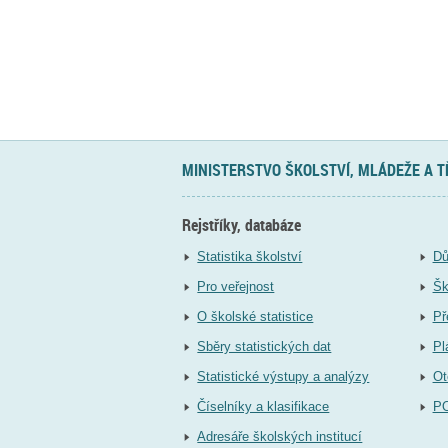
MINISTERSTVO ŠKOLSTVÍ, MLÁDEŽE A 
Rejstříky, databáze
Statistika školství
Dů
Pro veřejnost
Šk
O školské statistice
Př
Sběry statistických dat
Pl
Statistické výstupy a analýzy
Ot
Číselníky a klasifikace
P
Adresáře školských institucí