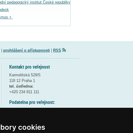
dní pedagogický institut České republiky
odesk
smus +
|
prohlášení o přístupnosti
|
RSS
Kontakt pro veřejnost
Karmelitská 529/5
118 12 Praha 1
tel. ústředna:
+420 234 811 111
Podatelna pro veřejnost:
pondělí a středa - 7:30-17:00
úterý a čtvrtek - 7:30-15:30
pátek - 7:30-14:00
bory cookies
8:30 - 9:30 - bezpečnostní přestávka