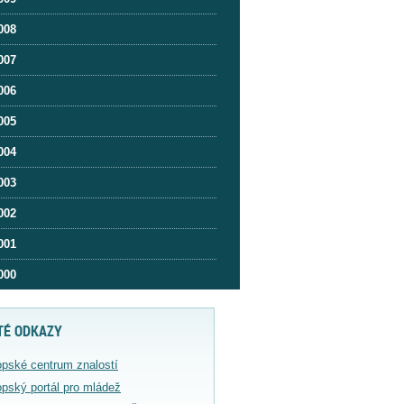
008
007
006
005
004
003
002
001
000
TÉ ODKAZY
pské centrum znalostí
pský portál pro mládež