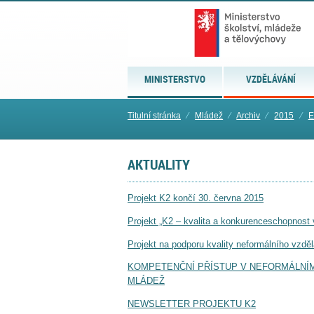
MINISTERSTVO
VZDĚLÁVÁNÍ
Titulní stránka
⁄
Mládež
⁄
Archiv
⁄
2015
⁄
E
AKTUALITY
Projekt K2 končí 30. června 2015
Projekt „K2 – kvalita a konkurenceschopnost
Projekt na podporu kvality neformálního vzdě
KOMPETENČNÍ PŘÍSTUP V NEFORMÁLNÍM 
MLÁDEŽ
NEWSLETTER PROJEKTU K2