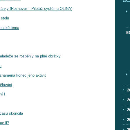
201
tránky (Rozhovor – Pilotáž systému OLINA)
 stolu
čenské téma
E
 mládeže se rozběhly na plné obrátky
e
eznamená konec jeho aktivit
ělávání
2
ní I
2
2
 času skončila
2
me ji?
2