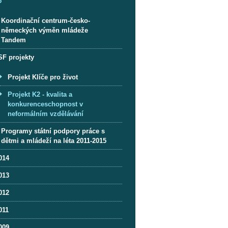
5
Koordinační centrum-česko-
německých výměn mládeže
Tandem
SF projekty
Projekt Klíče pro život
Projekt K2 - kvalita a
konkurenceschopnost v
neformálním vzdělávání
Programy státní podpory práce s
dětmi a mládeží na léta 2011-2015
014
013
012
011
009