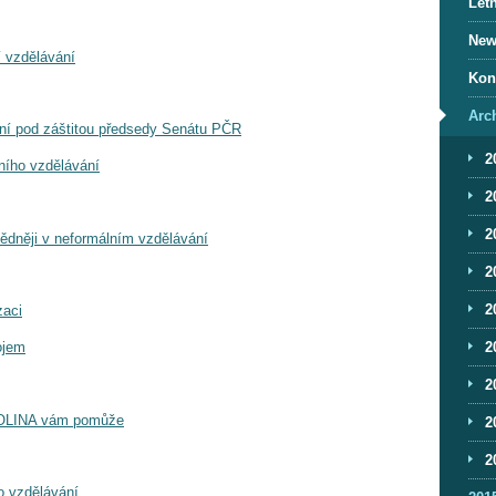
Letn
News
 vzdělávání
Kon
Arc
ání pod záštitou předsedy Senátu PČR
2
ního vzdělávání
2
2
vědněji v neformálním vzdělávání
2
2
zaci
2
ojem
2
? OLINA vám pomůže
2
2
o vzdělávání