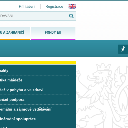
Přihlášení
Registrace
U A ZAHRANIČÍ
FONDY EU
ality
itika mládeže
dež v pohybu a ve zdraví
anční podpora
ormální a zájmové vzdělávání
inárodní spolupráce