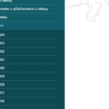
í tábory
letter o příležitostech a odkazy
takty
hiv
024
023
022
021
020
019
018
017
016