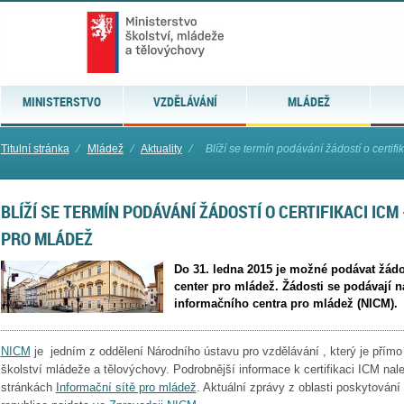
MINISTERSTVO
VZDĚLÁVÁNÍ
MLÁDEŽ
Titulní stránka
⁄
Mládež
⁄
Aktuality
⁄
Blíží se termín podávání žádostí o certifik
BLÍŽÍ SE TERMÍN PODÁVÁNÍ ŽÁDOSTÍ O CERTIFIKACI IC
PRO MLÁDEŽ
Do 31. ledna 2015 je možné podávat žádos
center pro mládež. Žádosti se podávají 
informačního centra pro mládež (NICM).
NICM
j
e jedním z oddělení Národního ústavu pro vzdělávání , který je přímo
školství mládeže a tělovýchovy. Podrobnější informace k certifikaci ICM na
stránkách
Informační sítě pro mládež
.
Aktuální zprávy z oblasti poskytování